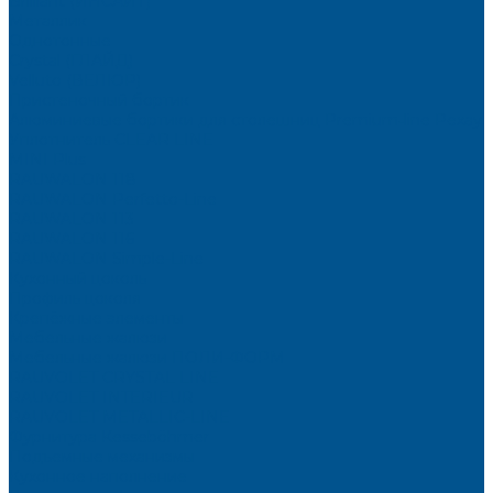
Brilliant (ИНСАЙТ)
Металлик
Однотонные
Crystal (ГЛАЙД)
Velluto (ВЕЛЮР)
Пристеночный бортик
Алюминиевые бортики для столешниц Premium‑line Рехау
Уплотнитель CLEAR LINE
MINI Plus
RAUWALON 118
RAUWALON Perfetto-Line
RAUWALON 113
RAUWALON 116
RAUWALON Simple-Line
Кухонный цоколь
Профиль цоколя
Крепёжные элементы
Мебельные жалюзи
Мебельные жалюзи ПОЛИ-ФОРМ
RAUVOLET CRYSTAL LINE
RAUVOLET INTERIEUR
RAUVOLET METALLIC-LINE
Фурнитура Kesseböhmer
Подъемные механизмы
Кухонное наполнение