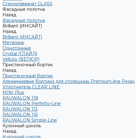
Стеклоламинат GLASS
Фасадные полотна
Назад
Фасадные полотна
Brilliant (ИНСАЙТ)
Назад
Brilliant (ИНСАЙТ)
Металлик
Однотонные
Crystal (ГЛАЙД)
Velluto (ВЕЛЮР)
Пристеночный бортик
Назад
Пристеночный бортик
Алюминиевые бортики для столешниц Premium‑line Рехау
Уплотнитель CLEAR LINE
MINI Plus
RAUWALON 118
RAUWALON Perfetto-Line
RAUWALON 113
RAUWALON 116
RAUWALON Simple-Line
Кухонный цоколь
Назад
Кухонный цоколь