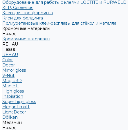
Оборудование для работы с клеями LOCTITE и PURWELD
KLP, Словения
Клеи для постформинга
Клеи для фолдинга
Полиуретановые клеи-расплавы для стёкол и металла
Кромочные материалы
Назад
Кромочные материалы
REHAU
Назад
REHAU
Color
Decor
Mirror gloss
V-Nut
Magic 3D
Magic II
High gloss
Inspiration
Super high gloss
Elegant matt
LignaDecor
Döllken
Меламин
Назад