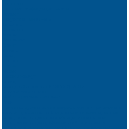
Партнёры
Политика конфиденциальности
Каталог
Искусственный камень
Терраццо
Калакатта
Аврора
Волканикс
Гранит
Интенс
Кварц
Люсент
Лючия
Мармо
Песок и жемчуг
Солид
Кварцевый агломерат SPHINX QUARTZ
Керамические плиты
Мойки и раковины из камня
Клеи
Новые полиуретановые клеи-расплавы для приклеивания
кромки, профильного облицовывания и ламинирования
Клеи-расплавы для кромкооблицовочных станков
Клеи-расплавы для профильного облицовывания
Водно-полиуретановые клеи для производства плёночных