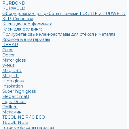
PURBOND
PURWELD
Оборудование для работы с клеями LOCTITE и PURWELD
KLP, Словения
Клеи для постформинга
Клеи для фолдинга
Полиуретановые клеи-расплавы для стёкол и металла
Кромочные материалы
REHAU
Color
Decor
Mirror gloss
V-Nut
Magic 3D
Magic II
High gloss
Inspiration
Super high gloss
Elegant matt
LignaDecor
Döllken
Меламин
TECOLINE P-10 ECO
TECOLINE S
Готовые фасады на заказ