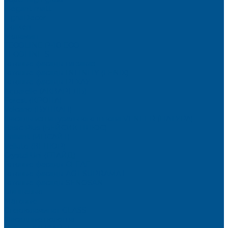
Elegant matt
LignaDecor
Döllken
Меламин
TECOLINE P-10 ECO
TECOLINE S
Готовые фасады на заказ
Готовые фасады INFINITY (FENIX)
Готовые фасады РЕХАУ
Aquarelle (АКВАРЕЛЬ)
Forest (КРОНА)
Volcano (ВУЛКАН)
Фасады из натурального шпона VENEER (НАТУРА)
Basic Plus (БЕЙСИК ПЛЮС)
Brilliant (ИНСАЙТ)
Velluto (ВЕЛЮР)
Crystal Uni (ГЛАЙД)
Готовые фасады CLEAF
Готовые фасады AGT SUPRAMAT
Готовые фасады SENOSAN
Глянцевые
Матовые
Стеклоламинат GLASS
Фасадные полотна