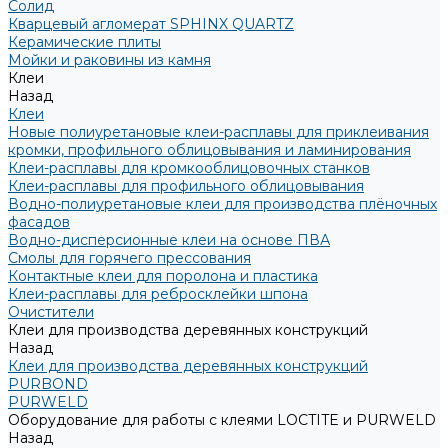
Солид
Кварцевый агломерат SPHINX QUARTZ
Керамические плиты
Мойки и раковины из камня
Клеи
Назад
Клеи
Новые полиуретановые клеи-расплавы для приклеивания
кромки, профильного облицовывания и ламинирования
Клеи-расплавы для кромкооблицовочных станков
Клеи-расплавы для профильного облицовывания
Водно-полиуретановые клеи для производства плёночных
фасадов
Водно-дисперсионные клеи на основе ПВА
Смолы для горячего прессования
Контактные клеи для поролона и пластика
Клеи-расплавы для ребросклейки шпона
Очистители
Клеи для производства деревянных конструкций
Назад
Клеи для производства деревянных конструкций
PURBOND
PURWELD
Оборудование для работы с клеями LOCTITE и PURWELD
Назад