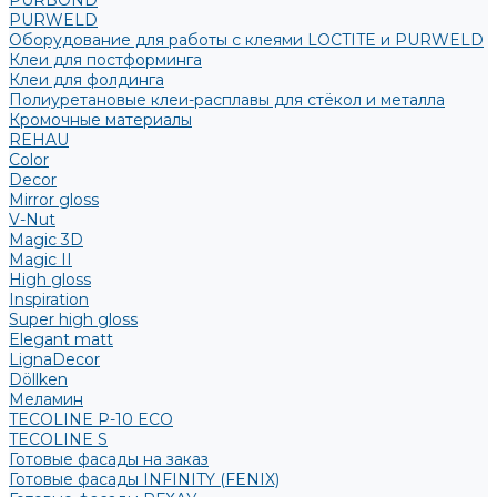
PURBOND
PURWELD
Оборудование для работы с клеями LOCTITE и PURWELD
Клеи для постформинга
Клеи для фолдинга
Полиуретановые клеи-расплавы для стёкол и металла
Кромочные материалы
REHAU
Color
Decor
Mirror gloss
V-Nut
Magic 3D
Magic II
High gloss
Inspiration
Super high gloss
Elegant matt
LignaDecor
Döllken
Меламин
TECOLINE P-10 ECO
TECOLINE S
Готовые фасады на заказ
Готовые фасады INFINITY (FENIX)