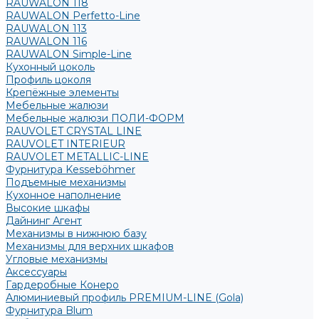
RAUWALON 118
RAUWALON Perfetto-Line
RAUWALON 113
RAUWALON 116
RAUWALON Simple-Line
Кухонный цоколь
Профиль цоколя
Крепёжные элементы
Мебельные жалюзи
Мебельные жалюзи ПОЛИ-ФОРМ
RAUVOLET CRYSTAL LINE
RAUVOLET INTERIEUR
RAUVOLET METALLIC-LINE
Фурнитура Kesseböhmer
Подъемные механизмы
Кухонное наполнение
Высокие шкафы
Дайнинг Агент
Механизмы в нижнюю базу
Механизмы для верхних шкафов
Угловые механизмы
Аксессуары
Гардеробные Конеро
Алюминиевый профиль PREMIUM-LINE (Gola)
Фурнитура Blum