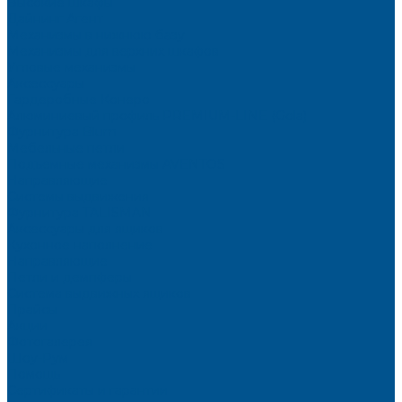
Высокие шкафы
Дайнинг Агент
Механизмы в нижнюю базу
Механизмы для верхних шкафов
Угловые механизмы
Аксессуары
Гардеробные Конеро
Алюминиевый профиль PREMIUM-LINE (Gola)
Фурнитура Blum
Мебельные петли
Подъемные механизмы AVENTOS
Направляющие
Системы выдвижения
Фурнитура TALISMAN
Аксессуары для ящиков
Кухонное наполнение
Направляющие
Петли и демпферы
Система выдвижных ящиков
Прайсы
Акции
Фотогалерея
Шоу-Рум
Помощь
Сертификаты и гарантии