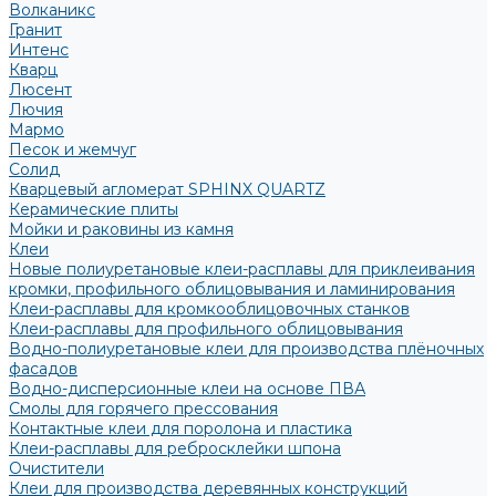
Волканикс
Гранит
Интенс
Кварц
Люсент
Лючия
Мармо
Песок и жемчуг
Солид
Кварцевый агломерат SPHINX QUARTZ
Керамические плиты
Мойки и раковины из камня
Клеи
Новые полиуретановые клеи-расплавы для приклеивания
кромки, профильного облицовывания и ламинирования
Клеи-расплавы для кромкооблицовочных станков
Клеи-расплавы для профильного облицовывания
Водно-полиуретановые клеи для производства плёночных
фасадов
Водно-дисперсионные клеи на основе ПВА
Смолы для горячего прессования
Контактные клеи для поролона и пластика
Клеи-расплавы для ребросклейки шпона
Очистители
Клеи для производства деревянных конструкций