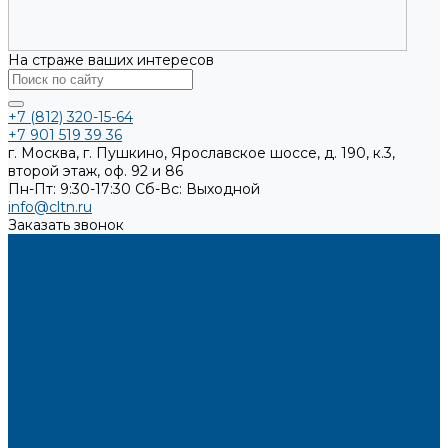
На страже ваших интересов
+7 (812) 320-15-64
+7 901 519 39 36
г. Москва, г. Пушкино, Ярославское шоссе, д. 190, к.3,
второй этаж, оф. 92 и 86
Пн-Пт: 9:30-17:30
Cб-Вс: Выходной
info@cltn.ru
Заказать звонок
О компании
Новости
Миссия и цель
Мероприятия и проекты
Партнёры
Политика конфиденциальности
Каталог
Искусственный камень
Кварцевый агломерат SPHINX QUARTZ
Керамические плиты
Мойки и раковины из камня
Клеи