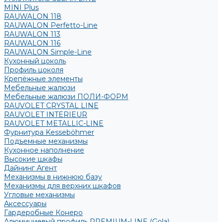
MINI Plus
RAUWALON 118
RAUWALON Perfetto-Line
RAUWALON 113
RAUWALON 116
RAUWALON Simple-Line
Кухонный цоколь
Профиль цоколя
Крепёжные элементы
Мебельные жалюзи
Мебельные жалюзи ПОЛИ-ФОРМ
RAUVOLET CRYSTAL LINE
RAUVOLET INTERIEUR
RAUVOLET METALLIC-LINE
Фурнитура Kesseböhmer
Подъемные механизмы
Кухонное наполнение
Высокие шкафы
Дайнинг Агент
Механизмы в нижнюю базу
Механизмы для верхних шкафов
Угловые механизмы
Аксессуары
Гардеробные Конеро
Алюминиевый профиль PREMIUM-LINE (Gola)