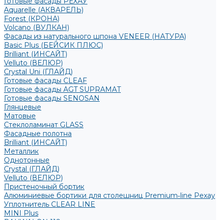
Готовые фасады РЕХАУ
Aquarelle (АКВАРЕЛЬ)
Forest (КРОНА)
Volcano (ВУЛКАН)
Фасады из натурального шпона VENEER (НАТУРА)
Basic Plus (БЕЙСИК ПЛЮС)
Brilliant (ИНСАЙТ)
Velluto (ВЕЛЮР)
Crystal Uni (ГЛАЙД)
Готовые фасады CLEAF
Готовые фасады AGT SUPRAMAT
Готовые фасады SENOSAN
Глянцевые
Матовые
Стеклоламинат GLASS
Фасадные полотна
Brilliant (ИНСАЙТ)
Металлик
Однотонные
Crystal (ГЛАЙД)
Velluto (ВЕЛЮР)
Пристеночный бортик
Алюминиевые бортики для столешниц Premium‑line Рехау
Уплотнитель CLEAR LINE
MINI Plus