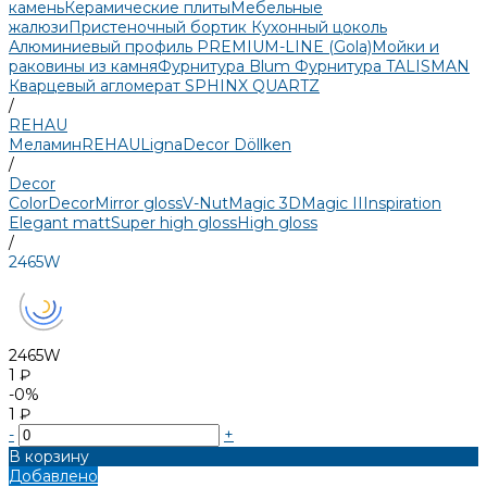
камень
Керамические плиты
Мебельные
жалюзи
Пристеночный бортик
Кухонный цоколь
Алюминиевый профиль PREMIUM-LINE (Gola)
Мойки и
раковины из камня
Фурнитура Blum
Фурнитура TALISMAN
Кварцевый агломерат SPHINX QUARTZ
/
REHAU
Меламин
REHAU
LignaDecor
Döllken
/
Decor
Color
Decor
Mirror gloss
V-Nut
Magic 3D
Magic II
Inspiration
Elegant matt
Super high gloss
High gloss
/
2465W
2465W
1 ₽
-0%
1 ₽
-
+
В корзину
Добавлено