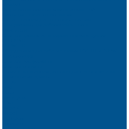
фасадов
Водно-дисперсионные клеи на основе ПВА
Смолы для горячего прессования
Контактные клеи для поролона и пластика
Клеи-расплавы для ребросклейки шпона
Очистители
Клеи для производства деревянных конструкций
PURBOND
PURWELD
Оборудование для работы с клеями LOCTITE и PURWELD
KLP, Словения
Клеи для постформинга
Клеи для фолдинга
Полиуретановые клеи-расплавы для стёкол и металла
Кромочные материалы
REHAU
Color
Decor
Mirror gloss
V-Nut
Magic 3D
Magic II
High gloss
Inspiration
Super high gloss