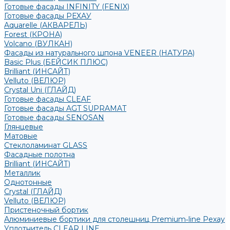
Готовые фасады INFINITY (FENIX)
Готовые фасады РЕХАУ
Aquarelle (АКВАРЕЛЬ)
Forest (КРОНА)
Volcano (ВУЛКАН)
Фасады из натурального шпона VENEER (НАТУРА)
Basic Plus (БЕЙСИК ПЛЮС)
Brilliant (ИНСАЙТ)
Velluto (ВЕЛЮР)
Crystal Uni (ГЛАЙД)
Готовые фасады CLEAF
Готовые фасады AGT SUPRAMAT
Готовые фасады SENOSAN
Глянцевые
Матовые
Стеклоламинат GLASS
Фасадные полотна
Brilliant (ИНСАЙТ)
Металлик
Однотонные
Crystal (ГЛАЙД)
Velluto (ВЕЛЮР)
Пристеночный бортик
Алюминиевые бортики для столешниц Premium‑line Рехау
Уплотнитель CLEAR LINE