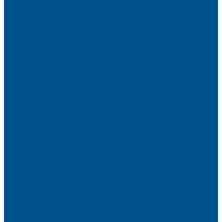
Кромочные материалы
Готовые фасады на заказ
Фасадные полотна
Пристеночный бортик
Кухонный цоколь
Мебельные жалюзи
Фурнитура Kesseböhmer
Алюминиевый профиль PREMIUM-LINE (Gola)
Фурнитура Blum
Фурнитура TALISMAN
Прайсы
Акции
Фотогалерея
Шоу-Рум
Помощь
Сертификаты и гарантии
Каталоги и рекламные материалы
Услуги
Доставка
Контакты
...
О компании
Новости
Миссия и цель
Мероприятия и проекты