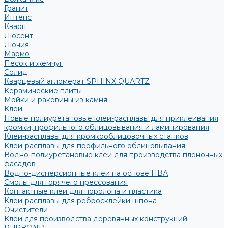
Гранит
Интенс
Кварц
Люсент
Лючия
Мармо
Песок и жемчуг
Солид
Кварцевый агломерат SPHINX QUARTZ
Керамические плиты
Мойки и раковины из камня
Клеи
Новые полиуретановые клеи-расплавы для приклеивания
кромки, профильного облицовывания и ламинирования
Клеи-расплавы для кромкооблицовочных станков
Клеи-расплавы для профильного облицовывания
Водно-полиуретановые клеи для производства плёночных
фасадов
Водно-дисперсионные клеи на основе ПВА
Смолы для горячего прессования
Контактные клеи для поролона и пластика
Клеи-расплавы для ребросклейки шпона
Очистители
Клеи для производства деревянных конструкций