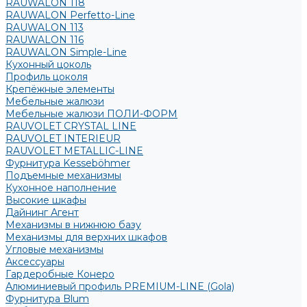
RAUWALON 118
RAUWALON Perfetto-Line
RAUWALON 113
RAUWALON 116
RAUWALON Simple-Line
Кухонный цоколь
Профиль цоколя
Крепёжные элементы
Мебельные жалюзи
Мебельные жалюзи ПОЛИ-ФОРМ
RAUVOLET CRYSTAL LINE
RAUVOLET INTERIEUR
RAUVOLET METALLIC-LINE
Фурнитура Kesseböhmer
Подъемные механизмы
Кухонное наполнение
Высокие шкафы
Дайнинг Агент
Механизмы в нижнюю базу
Механизмы для верхних шкафов
Угловые механизмы
Аксессуары
Гардеробные Конеро
Алюминиевый профиль PREMIUM-LINE (Gola)
Фурнитура Blum