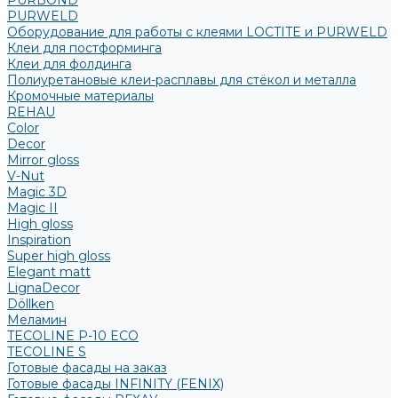
PURBOND
PURWELD
Оборудование для работы с клеями LOCTITE и PURWELD
Клеи для постформинга
Клеи для фолдинга
Полиуретановые клеи-расплавы для стёкол и металла
Кромочные материалы
REHAU
Color
Decor
Mirror gloss
V-Nut
Magic 3D
Magic II
High gloss
Inspiration
Super high gloss
Elegant matt
LignaDecor
Döllken
Меламин
TECOLINE P-10 ECO
TECOLINE S
Готовые фасады на заказ
Готовые фасады INFINITY (FENIX)