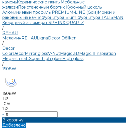
камень
Керамические плиты
Мебельные
жалюзи
Пристеночный бортик
Кухонный цоколь
Алюминиевый профиль PREMIUM-LINE (Gola)
Мойки и
раковины из камня
Фурнитура Blum
Фурнитура TALISMAN
Кварцевый агломерат SPHINX QUARTZ
/
REHAU
Меламин
REHAU
LignaDecor
Döllken
/
Decor
Color
Decor
Mirror gloss
V-Nut
Magic 3D
Magic II
Inspiration
Elegant matt
Super high gloss
High gloss
/
1508W
1508W
1 ₽
-0%
1 ₽
-
+
В корзину
Добавлено