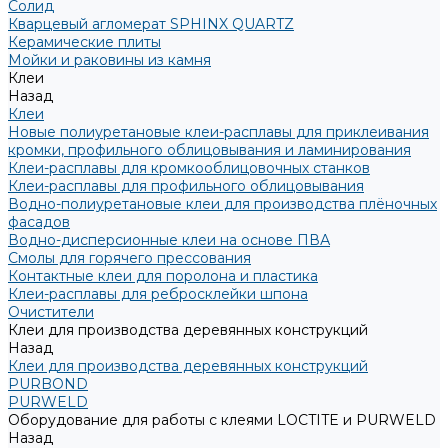
Солид
Кварцевый агломерат SPHINX QUARTZ
Керамические плиты
Мойки и раковины из камня
Клеи
Назад
Клеи
Новые полиуретановые клеи-расплавы для приклеивания
кромки, профильного облицовывания и ламинирования
Клеи-расплавы для кромкооблицовочных станков
Клеи-расплавы для профильного облицовывания
Водно-полиуретановые клеи для производства плёночных
фасадов
Водно-дисперсионные клеи на основе ПВА
Смолы для горячего прессования
Контактные клеи для поролона и пластика
Клеи-расплавы для ребросклейки шпона
Очистители
Клеи для производства деревянных конструкций
Назад
Клеи для производства деревянных конструкций
PURBOND
PURWELD
Оборудование для работы с клеями LOCTITE и PURWELD
Назад