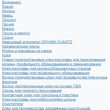
Волканикс
Гранит
Интенс
Кварц
Люсент
Лючия
Мармо
Песок и жемчуг
Солид
Кварцевый агломерат SPHINX QUARTZ
Керамические плиты
Мойки и раковины из камня
Клеи
Новые полиуретановые клеи-расплавы для приклеивания
кромки, профильного облицовывания и ламинирования
Клеи-расплавы для кромкооблицовочных станков
Клеи-расплавы для профильного облицовывания
Водно-полиуретановые клеи для производства плёночных
фасадов
Водно-дисперсионные клеи на основе ПВА
Смолы для горячего прессования
Контактные клеи для поролона и пластика
Клеи-расплавы для ребросклейки шпона
Очистители
Клеи для производства деревянных конструкций