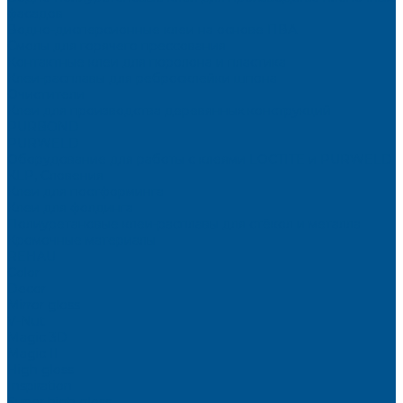
фасадов
Водно-дисперсионные клеи на основе ПВА
Смолы для горячего прессования
Контактные клеи для поролона и пластика
Клеи-расплавы для ребросклейки шпона
Очистители
Клеи для производства деревянных конструкций
PURBOND
PURWELD
Оборудование для работы с клеями LOCTITE и PURWELD
KLP, Словения
Клеи для постформинга
Клеи для фолдинга
Полиуретановые клеи-расплавы для стёкол и металла
Кромочные материалы
REHAU
Color
Decor
Mirror gloss
V-Nut
Magic 3D
Magic II
High gloss
Inspiration
Super high gloss