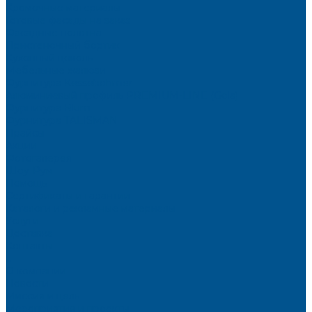
Кромочные материалы
Готовые фасады на заказ
Фасадные полотна
Пристеночный бортик
Кухонный цоколь
Мебельные жалюзи
Фурнитура Kesseböhmer
Алюминиевый профиль PREMIUM-LINE (Gola)
Фурнитура Blum
Фурнитура TALISMAN
Прайсы
Акции
Фотогалерея
Шоу-Рум
Помощь
Сертификаты и гарантии
Каталоги и рекламные материалы
Услуги
Доставка
Контакты
...
О компании
Новости
Миссия и цель
Мероприятия и проекты