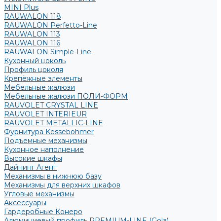
MINI Plus
RAUWALON 118
RAUWALON Perfetto-Line
RAUWALON 113
RAUWALON 116
RAUWALON Simple-Line
Кухонный цоколь
Профиль цоколя
Крепёжные элементы
Мебельные жалюзи
Мебельные жалюзи ПОЛИ-ФОРМ
RAUVOLET CRYSTAL LINE
RAUVOLET INTERIEUR
RAUVOLET METALLIC-LINE
Фурнитура Kesseböhmer
Подъемные механизмы
Кухонное наполнение
Высокие шкафы
Дайнинг Агент
Механизмы в нижнюю базу
Механизмы для верхних шкафов
Угловые механизмы
Аксессуары
Гардеробные Конеро
Алюминиевый профиль PREMIUM-LINE (Gola)