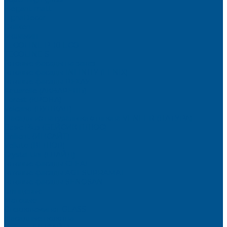
Elegant matt
LignaDecor
Döllken
Меламин
TECOLINE P-10 ECO
TECOLINE S
Готовые фасады на заказ
Готовые фасады INFINITY (FENIX)
Готовые фасады РЕХАУ
Aquarelle (АКВАРЕЛЬ)
Forest (КРОНА)
Volcano (ВУЛКАН)
Фасады из натурального шпона VENEER (НАТУРА)
Basic Plus (БЕЙСИК ПЛЮС)
Brilliant (ИНСАЙТ)
Velluto (ВЕЛЮР)
Crystal Uni (ГЛАЙД)
Готовые фасады CLEAF
Готовые фасады AGT SUPRAMAT
Готовые фасады SENOSAN
Глянцевые
Матовые
Стеклоламинат GLASS
Фасадные полотна