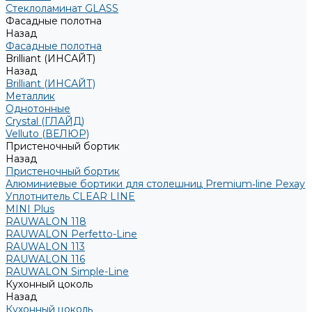
Стеклоламинат GLASS
Фасадные полотна
Назад
Фасадные полотна
Brilliant (ИНСАЙТ)
Назад
Brilliant (ИНСАЙТ)
Металлик
Однотонные
Crystal (ГЛАЙД)
Velluto (ВЕЛЮР)
Пристеночный бортик
Назад
Пристеночный бортик
Алюминиевые бортики для столешниц Premium‑line Рехау
Уплотнитель CLEAR LINE
MINI Plus
RAUWALON 118
RAUWALON Perfetto-Line
RAUWALON 113
RAUWALON 116
RAUWALON Simple-Line
Кухонный цоколь
Назад
Кухонный цоколь