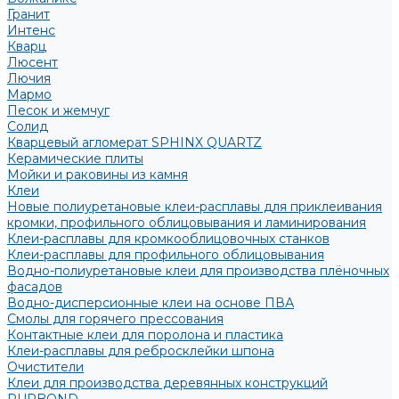
Гранит
Интенс
Кварц
Люсент
Лючия
Мармо
Песок и жемчуг
Солид
Кварцевый агломерат SPHINX QUARTZ
Керамические плиты
Мойки и раковины из камня
Клеи
Новые полиуретановые клеи-расплавы для приклеивания
кромки, профильного облицовывания и ламинирования
Клеи-расплавы для кромкооблицовочных станков
Клеи-расплавы для профильного облицовывания
Водно-полиуретановые клеи для производства плёночных
фасадов
Водно-дисперсионные клеи на основе ПВА
Смолы для горячего прессования
Контактные клеи для поролона и пластика
Клеи-расплавы для ребросклейки шпона
Очистители
Клеи для производства деревянных конструкций