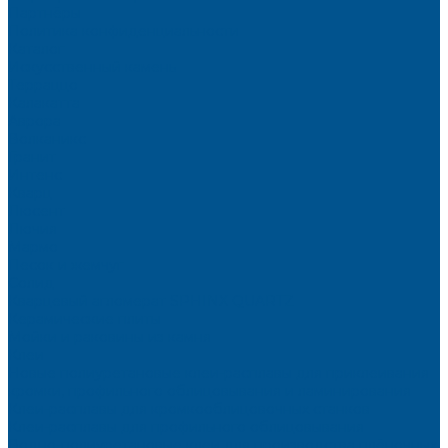
Партнёры
Политика конфиденциальности
Каталог
Искусственный камень
Терраццо
Калакатта
Аврора
Волканикс
Гранит
Интенс
Кварц
Люсент
Лючия
Мармо
Песок и жемчуг
Солид
Кварцевый агломерат SPHINX QUARTZ
Керамические плиты
Мойки и раковины из камня
Клеи
Новые полиуретановые клеи-расплавы для приклеивания
кромки, профильного облицовывания и ламинирования
Клеи-расплавы для кромкооблицовочных станков
Клеи-расплавы для профильного облицовывания
Водно-полиуретановые клеи для производства плёночных