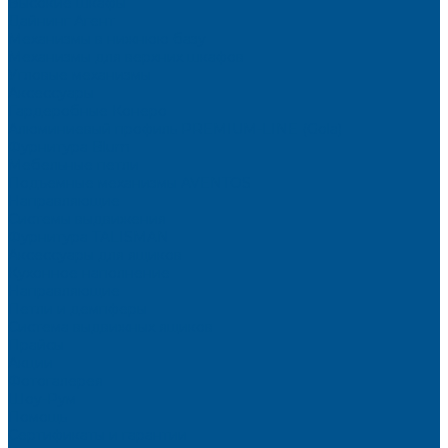
Высокие шкафы
Дайнинг Агент
Механизмы в нижнюю базу
Механизмы для верхних шкафов
Угловые механизмы
Аксессуары
Гардеробные Конеро
Алюминиевый профиль PREMIUM-LINE (Gola)
Фурнитура Blum
Мебельные петли
Подъемные механизмы AVENTOS
Направляющие
Системы выдвижения
Фурнитура TALISMAN
Аксессуары для ящиков
Кухонное наполнение
Направляющие
Петли и демпферы
Система выдвижных ящиков
Прайсы
Акции
Фотогалерея
Шоу-Рум
Помощь
Сертификаты и гарантии