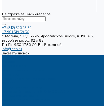
На страже ваших интересов
+7 (812) 320-15-64
+7 901 519 39 36
г. Москва, г. Пушкино, Ярославское шоссе, д. 190, к.3,
второй этаж, оф. 92 и 86
Пн-Пт: 9:30-17:30
Cб-Вс: Выходной
info@cltn.ru
Заказать звонок
О компании
Новости
Миссия и цель
Мероприятия и проекты
Партнёры
Политика конфиденциальности
Каталог
Искусственный камень
Кварцевый агломерат SPHINX QUARTZ
Керамические плиты
Мойки и раковины из камня
Клеи