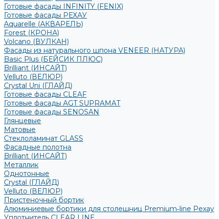
Готовые фасады INFINITY (FENIX)
Готовые фасады РЕХАУ
Aquarelle (АКВАРЕЛЬ)
Forest (КРОНА)
Volcano (ВУЛКАН)
Фасады из натурального шпона VENEER (НАТУРА)
Basic Plus (БЕЙСИК ПЛЮС)
Brilliant (ИНСАЙТ)
Velluto (ВЕЛЮР)
Crystal Uni (ГЛАЙД)
Готовые фасады CLEAF
Готовые фасады AGT SUPRAMAT
Готовые фасады SENOSAN
Глянцевые
Матовые
Стеклоламинат GLASS
Фасадные полотна
Brilliant (ИНСАЙТ)
Металлик
Однотонные
Crystal (ГЛАЙД)
Velluto (ВЕЛЮР)
Пристеночный бортик
Алюминиевые бортики для столешниц Premium‑line Рехау
Уплотнитель CLEAR LINE