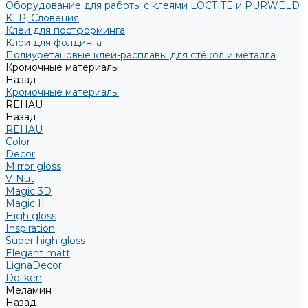
Оборудование для работы с клеями LOCTITE и PURWELD
KLP, Словения
Клеи для постформинга
Клеи для фолдинга
Полиуретановые клеи-расплавы для стёкол и металла
Кромочные материалы
Назад
Кромочные материалы
REHAU
Назад
REHAU
Color
Decor
Mirror gloss
V-Nut
Magic 3D
Magic II
High gloss
Inspiration
Super high gloss
Elegant matt
LignaDecor
Döllken
Меламин
Назад