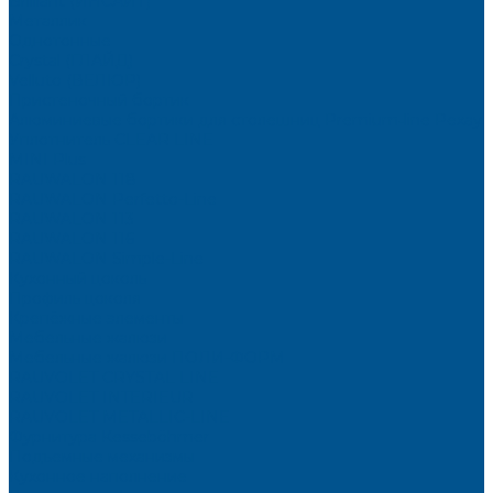
Brilliant (ИНСАЙТ)
Металлик
Однотонные
Crystal (ГЛАЙД)
Velluto (ВЕЛЮР)
Пристеночный бортик
Алюминиевые бортики для столешниц Premium‑line Рехау
Уплотнитель CLEAR LINE
MINI Plus
RAUWALON 118
RAUWALON Perfetto-Line
RAUWALON 113
RAUWALON 116
RAUWALON Simple-Line
Кухонный цоколь
Профиль цоколя
Крепёжные элементы
Мебельные жалюзи
Мебельные жалюзи ПОЛИ-ФОРМ
RAUVOLET CRYSTAL LINE
RAUVOLET INTERIEUR
RAUVOLET METALLIC-LINE
Фурнитура Kesseböhmer
Подъемные механизмы
Кухонное наполнение