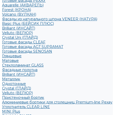
Готовые фасады РЕХАУ
Aquarelle (АКВАРЕЛЬ)
Forest (КРОНА)
Volcano (ВУЛКАН)
Фасады из натурального шпона VENEER (НАТУРА)
Basic Plus (БЕЙСИК ПЛЮС)
Brilliant (ИНСАЙТ)
Velluto (ВЕЛЮР)
Crystal Uni (ГЛАЙД)
Готовые фасады CLEAF
Готовые фасады AGT SUPRAMAT
Готовые фасады SENOSAN
Глянцевые
Матовые
Стеклоламинат GLASS
Фасадные полотна
Brilliant (ИНСАЙТ)
Металлик
Однотонные
Crystal (ГЛАЙД)
Velluto (ВЕЛЮР)
Пристеночный бортик
Алюминиевые бортики для столешниц Premium‑line Рехау
Уплотнитель CLEAR LINE
MINI Plus