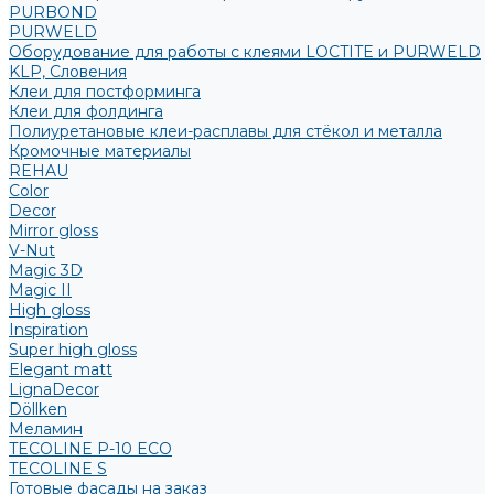
PURBOND
PURWELD
Оборудование для работы с клеями LOCTITE и PURWELD
KLP, Словения
Клеи для постформинга
Клеи для фолдинга
Полиуретановые клеи-расплавы для стёкол и металла
Кромочные материалы
REHAU
Color
Decor
Mirror gloss
V-Nut
Magic 3D
Magic II
High gloss
Inspiration
Super high gloss
Elegant matt
LignaDecor
Döllken
Меламин
TECOLINE P-10 ECO
TECOLINE S
Готовые фасады на заказ