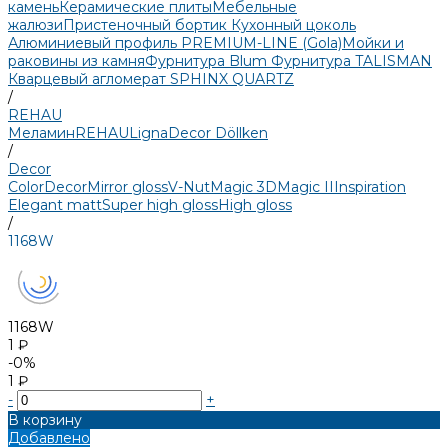
камень
Керамические плиты
Мебельные
жалюзи
Пристеночный бортик
Кухонный цоколь
Алюминиевый профиль PREMIUM-LINE (Gola)
Мойки и
раковины из камня
Фурнитура Blum
Фурнитура TALISMAN
Кварцевый агломерат SPHINX QUARTZ
/
REHAU
Меламин
REHAU
LignaDecor
Döllken
/
Decor
Color
Decor
Mirror gloss
V-Nut
Magic 3D
Magic II
Inspiration
Elegant matt
Super high gloss
High gloss
/
1168W
1168W
1 ₽
-0%
1 ₽
-
+
В корзину
Добавлено