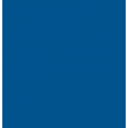
фасадов
Водно-дисперсионные клеи на основе ПВА
Смолы для горячего прессования
Контактные клеи для поролона и пластика
Клеи-расплавы для ребросклейки шпона
Очистители
Клеи для производства деревянных конструкций
PURBOND
PURWELD
Оборудование для работы с клеями LOCTITE и PURWELD
KLP, Словения
Клеи для постформинга
Клеи для фолдинга
Полиуретановые клеи-расплавы для стёкол и металла
Кромочные материалы
REHAU
Color
Decor
Mirror gloss
V-Nut
Magic 3D
Magic II
High gloss
Inspiration
Super high gloss