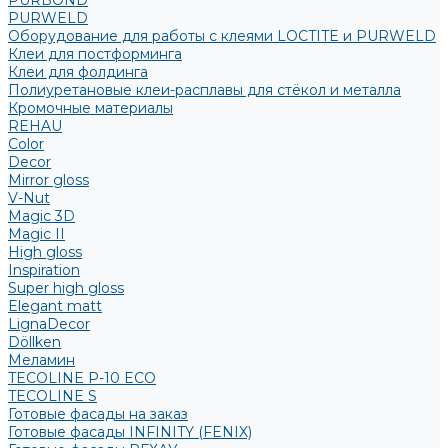
PURBOND
PURWELD
Оборудование для работы с клеями LOCTITE и PURWELD
Клеи для постформинга
Клеи для фолдинга
Полиуретановые клеи-расплавы для стёкол и металла
Кромочные материалы
REHAU
Color
Decor
Mirror gloss
V-Nut
Magic 3D
Magic II
High gloss
Inspiration
Super high gloss
Elegant matt
LignaDecor
Döllken
Меламин
TECOLINE P-10 ECO
TECOLINE S
Готовые фасады на заказ
Готовые фасады INFINITY (FENIX)