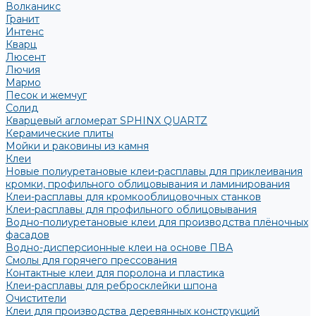
Волканикс
Гранит
Интенс
Кварц
Люсент
Лючия
Мармо
Песок и жемчуг
Солид
Кварцевый агломерат SPHINX QUARTZ
Керамические плиты
Мойки и раковины из камня
Клеи
Новые полиуретановые клеи-расплавы для приклеивания
кромки, профильного облицовывания и ламинирования
Клеи-расплавы для кромкооблицовочных станков
Клеи-расплавы для профильного облицовывания
Водно-полиуретановые клеи для производства плёночных
фасадов
Водно-дисперсионные клеи на основе ПВА
Смолы для горячего прессования
Контактные клеи для поролона и пластика
Клеи-расплавы для ребросклейки шпона
Очистители
Клеи для производства деревянных конструкций