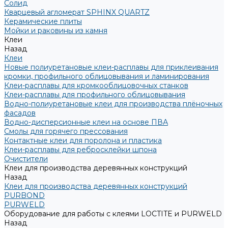
Солид
Кварцевый агломерат SPHINX QUARTZ
Керамические плиты
Мойки и раковины из камня
Клеи
Назад
Клеи
Новые полиуретановые клеи-расплавы для приклеивания
кромки, профильного облицовывания и ламинирования
Клеи-расплавы для кромкооблицовочных станков
Клеи-расплавы для профильного облицовывания
Водно-полиуретановые клеи для производства плёночных
фасадов
Водно-дисперсионные клеи на основе ПВА
Смолы для горячего прессования
Контактные клеи для поролона и пластика
Клеи-расплавы для ребросклейки шпона
Очистители
Клеи для производства деревянных конструкций
Назад
Клеи для производства деревянных конструкций
PURBOND
PURWELD
Оборудование для работы с клеями LOCTITE и PURWELD
Назад