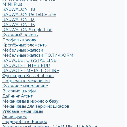
MINI Plus
RAUWALON 118
RAUWALON Perfetto-Line
RAUWALON 113
RAUWALON 116
RAUWALON Simple-Line
Кухонный цоколь
Профиль цоколя
Крепёжные элементы
Мебельные жалюзи
Мебельные жалюзи ПОЛИ-ФОРМ
RAUVOLET CRYSTAL LINE
RAUVOLET INTERIEUR
RAUVOLET METALLIC-LINE
Фурнитура Kesseböhmer
Подъемные механизмы
Кухонное наполнение
Высокие шкафы
Дайнинг Агент
Механизмы в нижнюю базу
Механизмы для верхних шкафов
Угловые механизмы
Аксессуары
Гардеробные Конеро
Алюминиевый профиль PREMIUM-LINE (Gola)