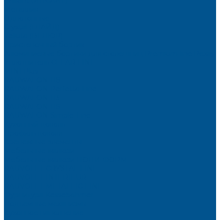
Brilliant (ИНСАЙТ)
Металлик
Однотонные
Crystal (ГЛАЙД)
Velluto (ВЕЛЮР)
Пристеночный бортик
Алюминиевые бортики для столешниц Premium‑line Рехау
Уплотнитель CLEAR LINE
MINI Plus
RAUWALON 118
RAUWALON Perfetto-Line
RAUWALON 113
RAUWALON 116
RAUWALON Simple-Line
Кухонный цоколь
Профиль цоколя
Крепёжные элементы
Мебельные жалюзи
Мебельные жалюзи ПОЛИ-ФОРМ
RAUVOLET CRYSTAL LINE
RAUVOLET INTERIEUR
RAUVOLET METALLIC-LINE
Фурнитура Kesseböhmer
Подъемные механизмы
Кухонное наполнение