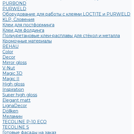
PURBOND
PURWELD
Оборудование для работы с клеями LOCTITE и PURWELD
KLP, Словения
Клеи для постформинга
Клеи для фолдинга
Полиуретановые клеи-расплавы для стёкол и металла
Кромочные материалы
REHAU
Color
Decor
Mirror gloss
V-Nut
Magic 3D
Magic II
High gloss
Inspiration
Super high gloss
Elegant matt
LignaDecor
Döllken
Меламин
TECOLINE P-10 ECO
TECOLINE S
Готовые фасады на заказ