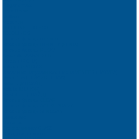
Elegant matt
LignaDecor
Döllken
Меламин
TECOLINE P-10 ECO
TECOLINE S
Готовые фасады на заказ
Готовые фасады INFINITY (FENIX)
Готовые фасады РЕХАУ
Aquarelle (АКВАРЕЛЬ)
Forest (КРОНА)
Volcano (ВУЛКАН)
Фасады из натурального шпона VENEER (НАТУРА)
Basic Plus (БЕЙСИК ПЛЮС)
Brilliant (ИНСАЙТ)
Velluto (ВЕЛЮР)
Crystal Uni (ГЛАЙД)
Готовые фасады CLEAF
Готовые фасады AGT SUPRAMAT
Готовые фасады SENOSAN
Глянцевые
Матовые
Стеклоламинат GLASS
Фасадные полотна