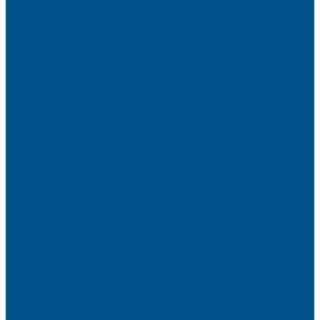
Высокие шкафы
Дайнинг Агент
Механизмы в нижнюю базу
Механизмы для верхних шкафов
Угловые механизмы
Аксессуары
Гардеробные Конеро
Алюминиевый профиль PREMIUM-LINE (Gola)
Фурнитура Blum
Мебельные петли
Подъемные механизмы AVENTOS
Направляющие
Системы выдвижения
Фурнитура TALISMAN
Аксессуары для ящиков
Кухонное наполнение
Направляющие
Петли и демпферы
Система выдвижных ящиков
Прайсы
Акции
Фотогалерея
Шоу-Рум
Помощь
Сертификаты и гарантии