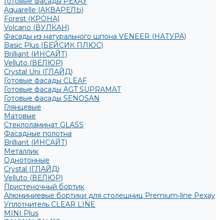
Готовые фасады РЕХАУ
Aquarelle (АКВАРЕЛЬ)
Forest (КРОНА)
Volcano (ВУЛКАН)
Фасады из натурального шпона VENEER (НАТУРА)
Basic Plus (БЕЙСИК ПЛЮС)
Brilliant (ИНСАЙТ)
Velluto (ВЕЛЮР)
Crystal Uni (ГЛАЙД)
Готовые фасады CLEAF
Готовые фасады AGT SUPRAMAT
Готовые фасады SENOSAN
Глянцевые
Матовые
Стеклоламинат GLASS
Фасадные полотна
Brilliant (ИНСАЙТ)
Металлик
Однотонные
Crystal (ГЛАЙД)
Velluto (ВЕЛЮР)
Пристеночный бортик
Алюминиевые бортики для столешниц Premium‑line Рехау
Уплотнитель CLEAR LINE
MINI Plus