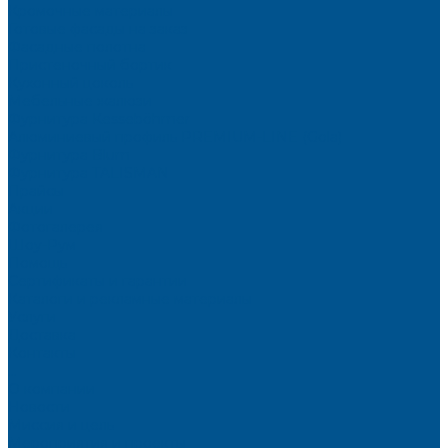
Кромочные материалы
Готовые фасады на заказ
Фасадные полотна
Пристеночный бортик
Кухонный цоколь
Мебельные жалюзи
Фурнитура Kesseböhmer
Алюминиевый профиль PREMIUM-LINE (Gola)
Фурнитура Blum
Фурнитура TALISMAN
Прайсы
Акции
Фотогалерея
Шоу-Рум
Помощь
Сертификаты и гарантии
Каталоги и рекламные материалы
Услуги
Доставка
Контакты
...
О компании
Новости
Миссия и цель
Мероприятия и проекты