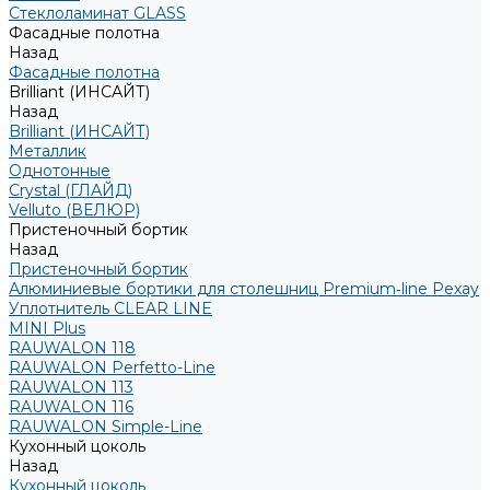
Стеклоламинат GLASS
Фасадные полотна
Назад
Фасадные полотна
Brilliant (ИНСАЙТ)
Назад
Brilliant (ИНСАЙТ)
Металлик
Однотонные
Crystal (ГЛАЙД)
Velluto (ВЕЛЮР)
Пристеночный бортик
Назад
Пристеночный бортик
Алюминиевые бортики для столешниц Premium‑line Рехау
Уплотнитель CLEAR LINE
MINI Plus
RAUWALON 118
RAUWALON Perfetto-Line
RAUWALON 113
RAUWALON 116
RAUWALON Simple-Line
Кухонный цоколь
Назад
Кухонный цоколь