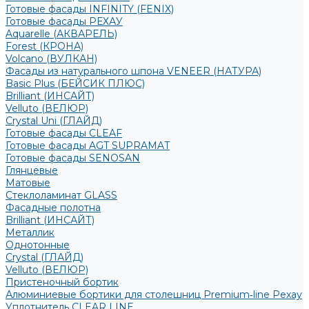
Готовые фасады INFINITY (FENIX)
Готовые фасады РЕХАУ
Aquarelle (АКВАРЕЛЬ)
Forest (КРОНА)
Volcano (ВУЛКАН)
Фасады из натурального шпона VENEER (НАТУРА)
Basic Plus (БЕЙСИК ПЛЮС)
Brilliant (ИНСАЙТ)
Velluto (ВЕЛЮР)
Crystal Uni (ГЛАЙД)
Готовые фасады CLEAF
Готовые фасады AGT SUPRAMAT
Готовые фасады SENOSAN
Глянцевые
Матовые
Стеклоламинат GLASS
Фасадные полотна
Brilliant (ИНСАЙТ)
Металлик
Однотонные
Crystal (ГЛАЙД)
Velluto (ВЕЛЮР)
Пристеночный бортик
Алюминиевые бортики для столешниц Premium‑line Рехау
Уплотнитель CLEAR LINE