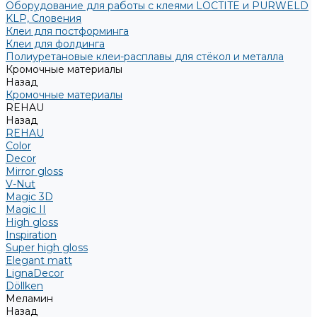
Оборудование для работы с клеями LOCTITE и PURWELD
KLP, Словения
Клеи для постформинга
Клеи для фолдинга
Полиуретановые клеи-расплавы для стёкол и металла
Кромочные материалы
Назад
Кромочные материалы
REHAU
Назад
REHAU
Color
Decor
Mirror gloss
V-Nut
Magic 3D
Magic II
High gloss
Inspiration
Super high gloss
Elegant matt
LignaDecor
Döllken
Меламин
Назад