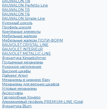
RAUWALON 118
RAUWALON Perfetto-Line
RAUWALON 113
RAUWALON 116
RAUWALON Simple-Line
Кухонный цоколь
Профиль цоколя
Крепёжные элементы
Мебельные жалюзи
Мебельные жалюзи ПОЛИ-ФОРМ
RAUVOLET CRYSTAL LINE
RAUVOLET INTERIEUR
RAUVOLET METALLIC-LINE
Фурнитура Kesseböhmer
Подъемные механизмы
Кухонное наполнение
Высокие шкафы
Дайнинг Агент
Механизмы в нижнюю базу
Механизмы для верхних шкафов
Угловые механизмы
Аксессуары
Гардеробные Конеро
Алюминиевый профиль PREMIUM-LINE (Gola)
Фурнитура Blum