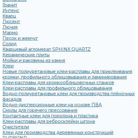
Гранит
Интенс
Кварц
Люсент
Лючия
Мармо
Песок и жемчуг
Солид
Кварцевый агломерат SPHINX QUARTZ
Керамические плиты
Мойки и раковины из камня
Клеи
Новые полиуретановые клеи-расплавы для приклеивания
кромки, профильного облицовывания и ламинирования
Клеи-расплавы для кромкооблицовочных станков
Клеи-расплавы для профильного облицовывания
Водно-полиуретановые клеи для производства плёночных
фасадов
Водно-дисперсионные клеи на основе ПВА
Смолы для горячего прессования
Контактные клеи для поролона и пластика
Клеи-расплавы для ребросклейки шпона
Очистители
Клеи для производства деревянных конструкций