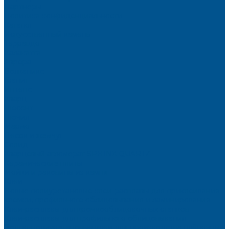
Партнёры
Политика конфиденциальности
Каталог
Искусственный камень
Терраццо
Калакатта
Аврора
Волканикс
Гранит
Интенс
Кварц
Люсент
Лючия
Мармо
Песок и жемчуг
Солид
Кварцевый агломерат SPHINX QUARTZ
Керамические плиты
Мойки и раковины из камня
Клеи
Новые полиуретановые клеи-расплавы для приклеивания
кромки, профильного облицовывания и ламинирования
Клеи-расплавы для кромкооблицовочных станков
Клеи-расплавы для профильного облицовывания
Водно-полиуретановые клеи для производства плёночных