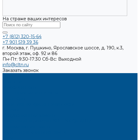
На страже ваших интересов
+7 (812) 320-15-64
+7 901 519 39 36
г. Москва, г. Пушкино, Ярославское шоссе, д. 190, к.3,
второй этаж, оф. 92 и 86
Пн-Пт: 9:30-17:30
Cб-Вс: Выходной
info@cltn.ru
Заказать звонок
О компании
Новости
Миссия и цель
Мероприятия и проекты
Партнёры
Политика конфиденциальности
Каталог
Искусственный камень
Кварцевый агломерат SPHINX QUARTZ
Керамические плиты
Мойки и раковины из камня
Клеи