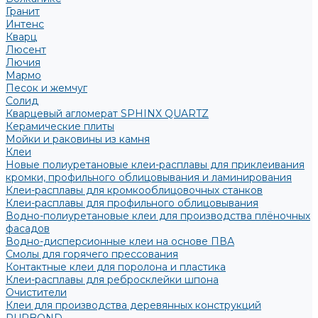
Гранит
Интенс
Кварц
Люсент
Лючия
Мармо
Песок и жемчуг
Солид
Кварцевый агломерат SPHINX QUARTZ
Керамические плиты
Мойки и раковины из камня
Клеи
Новые полиуретановые клеи-расплавы для приклеивания
кромки, профильного облицовывания и ламинирования
Клеи-расплавы для кромкооблицовочных станков
Клеи-расплавы для профильного облицовывания
Водно-полиуретановые клеи для производства плёночных
фасадов
Водно-дисперсионные клеи на основе ПВА
Смолы для горячего прессования
Контактные клеи для поролона и пластика
Клеи-расплавы для ребросклейки шпона
Очистители
Клеи для производства деревянных конструкций