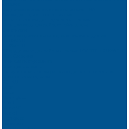
фасадов
Водно-дисперсионные клеи на основе ПВА
Смолы для горячего прессования
Контактные клеи для поролона и пластика
Клеи-расплавы для ребросклейки шпона
Очистители
Клеи для производства деревянных конструкций
PURBOND
PURWELD
Оборудование для работы с клеями LOCTITE и PURWELD
KLP, Словения
Клеи для постформинга
Клеи для фолдинга
Полиуретановые клеи-расплавы для стёкол и металла
Кромочные материалы
REHAU
Color
Decor
Mirror gloss
V-Nut
Magic 3D
Magic II
High gloss
Inspiration
Super high gloss