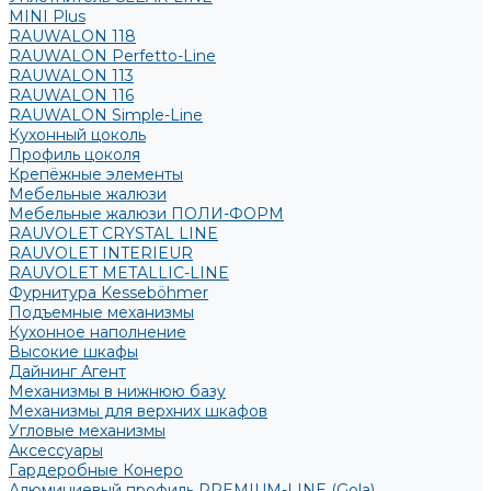
MINI Plus
RAUWALON 118
RAUWALON Perfetto-Line
RAUWALON 113
RAUWALON 116
RAUWALON Simple-Line
Кухонный цоколь
Профиль цоколя
Крепёжные элементы
Мебельные жалюзи
Мебельные жалюзи ПОЛИ-ФОРМ
RAUVOLET CRYSTAL LINE
RAUVOLET INTERIEUR
RAUVOLET METALLIC-LINE
Фурнитура Kesseböhmer
Подъемные механизмы
Кухонное наполнение
Высокие шкафы
Дайнинг Агент
Механизмы в нижнюю базу
Механизмы для верхних шкафов
Угловые механизмы
Аксессуары
Гардеробные Конеро
Алюминиевый профиль PREMIUM-LINE (Gola)