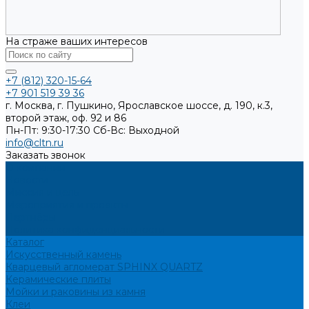
На страже ваших интересов
+7 (812) 320-15-64
+7 901 519 39 36
г. Москва, г. Пушкино, Ярославское шоссе, д. 190, к.3,
второй этаж, оф. 92 и 86
Пн-Пт: 9:30-17:30
Cб-Вс: Выходной
info@cltn.ru
Заказать звонок
О компании
Новости
Миссия и цель
Мероприятия и проекты
Партнёры
Политика конфиденциальности
Каталог
Искусственный камень
Кварцевый агломерат SPHINX QUARTZ
Керамические плиты
Мойки и раковины из камня
Клеи