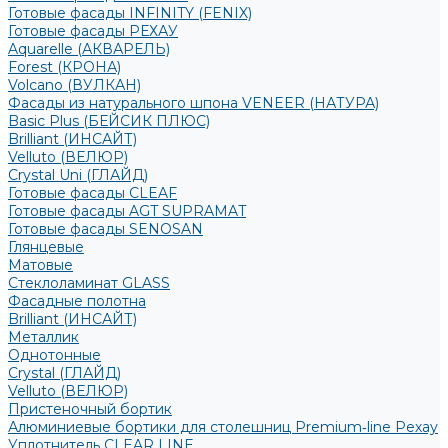
Готовые фасады INFINITY (FENIX)
Готовые фасады РЕХАУ
Aquarelle (АКВАРЕЛЬ)
Forest (КРОНА)
Volcano (ВУЛКАН)
Фасады из натурального шпона VENEER (НАТУРА)
Basic Plus (БЕЙСИК ПЛЮС)
Brilliant (ИНСАЙТ)
Velluto (ВЕЛЮР)
Crystal Uni (ГЛАЙД)
Готовые фасады CLEAF
Готовые фасады AGT SUPRAMAT
Готовые фасады SENOSAN
Глянцевые
Матовые
Стеклоламинат GLASS
Фасадные полотна
Brilliant (ИНСАЙТ)
Металлик
Однотонные
Crystal (ГЛАЙД)
Velluto (ВЕЛЮР)
Пристеночный бортик
Алюминиевые бортики для столешниц Premium‑line Рехау
Уплотнитель CLEAR LINE