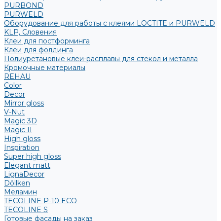
PURBOND
PURWELD
Оборудование для работы с клеями LOCTITE и PURWELD
KLP, Словения
Клеи для постформинга
Клеи для фолдинга
Полиуретановые клеи-расплавы для стёкол и металла
Кромочные материалы
REHAU
Color
Decor
Mirror gloss
V-Nut
Magic 3D
Magic II
High gloss
Inspiration
Super high gloss
Elegant matt
LignaDecor
Döllken
Меламин
TECOLINE P-10 ECO
TECOLINE S
Готовые фасады на заказ