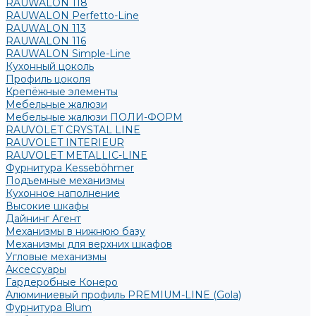
RAUWALON 118
RAUWALON Perfetto-Line
RAUWALON 113
RAUWALON 116
RAUWALON Simple-Line
Кухонный цоколь
Профиль цоколя
Крепёжные элементы
Мебельные жалюзи
Мебельные жалюзи ПОЛИ-ФОРМ
RAUVOLET CRYSTAL LINE
RAUVOLET INTERIEUR
RAUVOLET METALLIC-LINE
Фурнитура Kesseböhmer
Подъемные механизмы
Кухонное наполнение
Высокие шкафы
Дайнинг Агент
Механизмы в нижнюю базу
Механизмы для верхних шкафов
Угловые механизмы
Аксессуары
Гардеробные Конеро
Алюминиевый профиль PREMIUM-LINE (Gola)
Фурнитура Blum