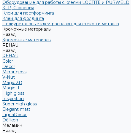
Оборудование для работы с клеями LOCTITE и PURWELD
KLP, Словения
Клеи для постформинга
Клеи для фолдинга
Полиуретановые клеи-расплавы для стёкол и металла
Кромочные материалы
Назад
Кромочные материалы
REHAU
Назад
REHAU
Color
Decor
Mirror gloss
V-Nut
Magic 3D
Magic II
High gloss
Inspiration
Super high gloss
Elegant matt
LignaDecor
Döllken
Меламин
Назад