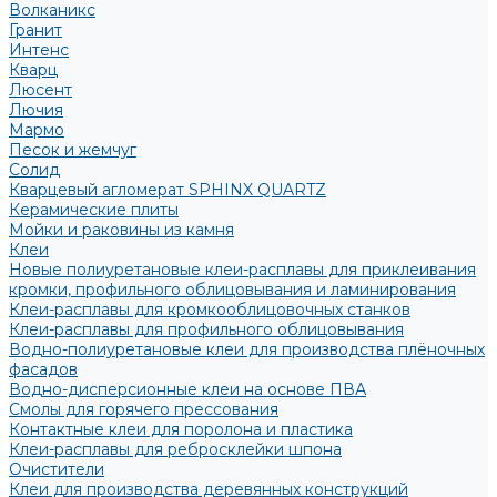
Волканикс
Гранит
Интенс
Кварц
Люсент
Лючия
Мармо
Песок и жемчуг
Солид
Кварцевый агломерат SPHINX QUARTZ
Керамические плиты
Мойки и раковины из камня
Клеи
Новые полиуретановые клеи-расплавы для приклеивания
кромки, профильного облицовывания и ламинирования
Клеи-расплавы для кромкооблицовочных станков
Клеи-расплавы для профильного облицовывания
Водно-полиуретановые клеи для производства плёночных
фасадов
Водно-дисперсионные клеи на основе ПВА
Смолы для горячего прессования
Контактные клеи для поролона и пластика
Клеи-расплавы для ребросклейки шпона
Очистители
Клеи для производства деревянных конструкций