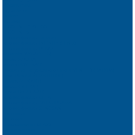
Elegant matt
LignaDecor
Döllken
Меламин
TECOLINE P-10 ECO
TECOLINE S
Готовые фасады на заказ
Готовые фасады INFINITY (FENIX)
Готовые фасады РЕХАУ
Aquarelle (АКВАРЕЛЬ)
Forest (КРОНА)
Volcano (ВУЛКАН)
Фасады из натурального шпона VENEER (НАТУРА)
Basic Plus (БЕЙСИК ПЛЮС)
Brilliant (ИНСАЙТ)
Velluto (ВЕЛЮР)
Crystal Uni (ГЛАЙД)
Готовые фасады CLEAF
Готовые фасады AGT SUPRAMAT
Готовые фасады SENOSAN
Глянцевые
Матовые
Стеклоламинат GLASS
Фасадные полотна