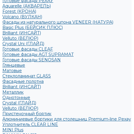
Готовые фасады РЕХАУ
Aquarelle (АКВАРЕЛЬ)
Forest (КРОНА)
Volcano (ВУЛКАН)
Фасады из натурального шпона VENEER (НАТУРА)
Basic Plus (БЕЙСИК ПЛЮС)
Brilliant (ИНСАЙТ)
Velluto (ВЕЛЮР)
Crystal Uni (ГЛАЙД)
Готовые фасады CLEAF
Готовые фасады AGT SUPRAMAT
Готовые фасады SENOSAN
Глянцевые
Матовые
Стеклоламинат GLASS
Фасадные полотна
Brilliant (ИНСАЙТ)
Металлик
Однотонные
Crystal (ГЛАЙД)
Velluto (ВЕЛЮР)
Пристеночный бортик
Алюминиевые бортики для столешниц Premium‑line Рехау
Уплотнитель CLEAR LINE
MINI Plus