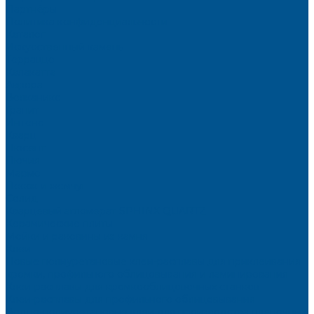
Партнёры
Политика конфиденциальности
Каталог
Искусственный камень
Терраццо
Калакатта
Аврора
Волканикс
Гранит
Интенс
Кварц
Люсент
Лючия
Мармо
Песок и жемчуг
Солид
Кварцевый агломерат SPHINX QUARTZ
Керамические плиты
Мойки и раковины из камня
Клеи
Новые полиуретановые клеи-расплавы для приклеивания
кромки, профильного облицовывания и ламинирования
Клеи-расплавы для кромкооблицовочных станков
Клеи-расплавы для профильного облицовывания
Водно-полиуретановые клеи для производства плёночных