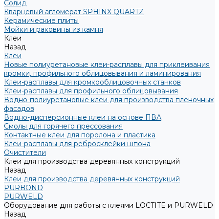
Солид
Кварцевый агломерат SPHINX QUARTZ
Керамические плиты
Мойки и раковины из камня
Клеи
Назад
Клеи
Новые полиуретановые клеи-расплавы для приклеивания
кромки, профильного облицовывания и ламинирования
Клеи-расплавы для кромкооблицовочных станков
Клеи-расплавы для профильного облицовывания
Водно-полиуретановые клеи для производства плёночных
фасадов
Водно-дисперсионные клеи на основе ПВА
Смолы для горячего прессования
Контактные клеи для поролона и пластика
Клеи-расплавы для ребросклейки шпона
Очистители
Клеи для производства деревянных конструкций
Назад
Клеи для производства деревянных конструкций
PURBOND
PURWELD
Оборудование для работы с клеями LOCTITE и PURWELD
Назад