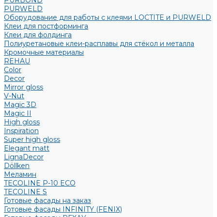
PURBOND
PURWELD
Оборудование для работы с клеями LOCTITE и PURWELD
Клеи для постформинга
Клеи для фолдинга
Полиуретановые клеи-расплавы для стёкол и металла
Кромочные материалы
REHAU
Color
Decor
Mirror gloss
V-Nut
Magic 3D
Magic II
High gloss
Inspiration
Super high gloss
Elegant matt
LignaDecor
Döllken
Меламин
TECOLINE P-10 ECO
TECOLINE S
Готовые фасады на заказ
Готовые фасады INFINITY (FENIX)