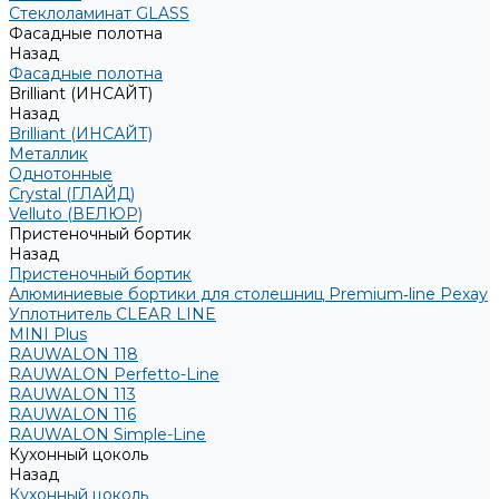
Стеклоламинат GLASS
Фасадные полотна
Назад
Фасадные полотна
Brilliant (ИНСАЙТ)
Назад
Brilliant (ИНСАЙТ)
Металлик
Однотонные
Crystal (ГЛАЙД)
Velluto (ВЕЛЮР)
Пристеночный бортик
Назад
Пристеночный бортик
Алюминиевые бортики для столешниц Premium‑line Рехау
Уплотнитель CLEAR LINE
MINI Plus
RAUWALON 118
RAUWALON Perfetto-Line
RAUWALON 113
RAUWALON 116
RAUWALON Simple-Line
Кухонный цоколь
Назад
Кухонный цоколь