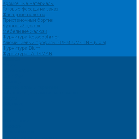
Кромочные материалы
Готовые фасады на заказ
Фасадные полотна
Пристеночный бортик
Кухонный цоколь
Мебельные жалюзи
Фурнитура Kesseböhmer
Алюминиевый профиль PREMIUM-LINE (Gola)
Фурнитура Blum
Фурнитура TALISMAN
Прайсы
Акции
Фотогалерея
Шоу-Рум
Помощь
Сертификаты и гарантии
Каталоги и рекламные материалы
Услуги
Доставка
Контакты
...
О компании
Новости
Миссия и цель
Мероприятия и проекты