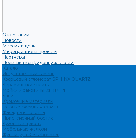
О компании
Новости
Миссия и цель
Мероприятия и проекты
Партнёры
Политика конфиденциальности
Каталог
Искусственный камень
Кварцевый агломерат SPHINX QUARTZ
Керамические плиты
Мойки и раковины из камня
Клеи
Кромочные материалы
Готовые фасады на заказ
Фасадные полотна
Пристеночный бортик
Кухонный цоколь
Мебельные жалюзи
Фурнитура Kesseböhmer