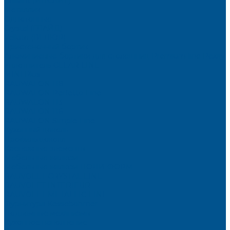
Brilliant (ИНСАЙТ)
Металлик
Однотонные
Crystal (ГЛАЙД)
Velluto (ВЕЛЮР)
Пристеночный бортик
Алюминиевые бортики для столешниц Premium‑line Рехау
Уплотнитель CLEAR LINE
MINI Plus
RAUWALON 118
RAUWALON Perfetto-Line
RAUWALON 113
RAUWALON 116
RAUWALON Simple-Line
Кухонный цоколь
Профиль цоколя
Крепёжные элементы
Мебельные жалюзи
Мебельные жалюзи ПОЛИ-ФОРМ
RAUVOLET CRYSTAL LINE
RAUVOLET INTERIEUR
RAUVOLET METALLIC-LINE
Фурнитура Kesseböhmer
Подъемные механизмы
Кухонное наполнение