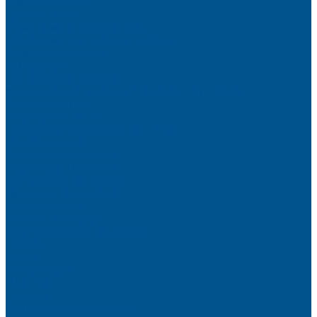
Высокие шкафы
Дайнинг Агент
Механизмы в нижнюю базу
Механизмы для верхних шкафов
Угловые механизмы
Аксессуары
Гардеробные Конеро
Алюминиевый профиль PREMIUM-LINE (Gola)
Фурнитура Blum
Мебельные петли
Подъемные механизмы AVENTOS
Направляющие
Системы выдвижения
Фурнитура TALISMAN
Аксессуары для ящиков
Кухонное наполнение
Направляющие
Петли и демпферы
Система выдвижных ящиков
Прайсы
Акции
Фотогалерея
Шоу-Рум
Помощь
Сертификаты и гарантии