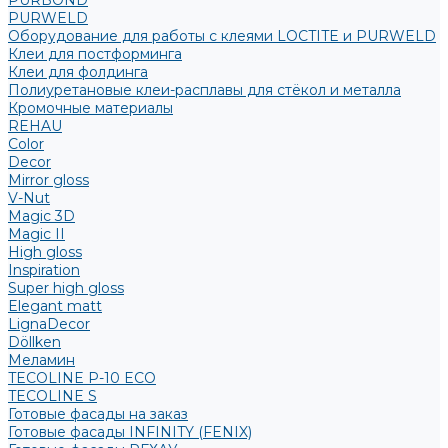
PURBOND
PURWELD
Оборудование для работы с клеями LOCTITE и PURWELD
Клеи для постформинга
Клеи для фолдинга
Полиуретановые клеи-расплавы для стёкол и металла
Кромочные материалы
REHAU
Color
Decor
Mirror gloss
V-Nut
Magic 3D
Magic II
High gloss
Inspiration
Super high gloss
Elegant matt
LignaDecor
Döllken
Меламин
TECOLINE P-10 ECO
TECOLINE S
Готовые фасады на заказ
Готовые фасады INFINITY (FENIX)