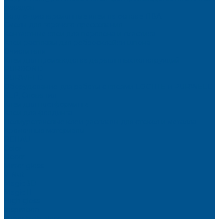
фасадов
Водно-дисперсионные клеи на основе ПВА
Смолы для горячего прессования
Контактные клеи для поролона и пластика
Клеи-расплавы для ребросклейки шпона
Очистители
Клеи для производства деревянных конструкций
PURBOND
PURWELD
Оборудование для работы с клеями LOCTITE и PURWELD
KLP, Словения
Клеи для постформинга
Клеи для фолдинга
Полиуретановые клеи-расплавы для стёкол и металла
Кромочные материалы
REHAU
Color
Decor
Mirror gloss
V-Nut
Magic 3D
Magic II
High gloss
Inspiration
Super high gloss