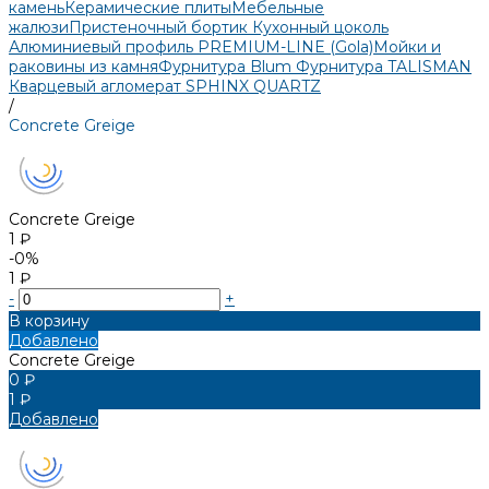
камень
Керамические плиты
Мебельные
жалюзи
Пристеночный бортик
Кухонный цоколь
Алюминиевый профиль PREMIUM-LINE (Gola)
Мойки и
раковины из камня
Фурнитура Blum
Фурнитура TALISMAN
Кварцевый агломерат SPHINX QUARTZ
/
Concrete Greige
Concrete Greige
1 ₽
-0%
1 ₽
-
+
В корзину
Добавлено
Concrete Greige
0 ₽
1 ₽
Добавлено