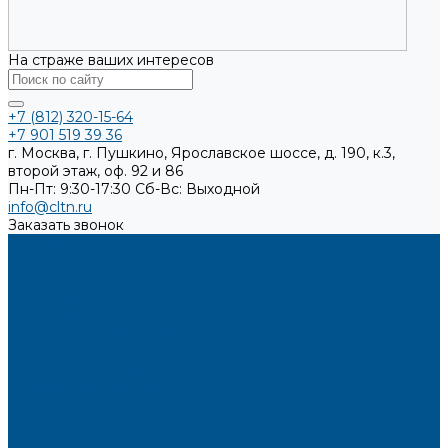
На страже ваших интересов
+7 (812) 320-15-64
+7 901 519 39 36
г. Москва, г. Пушкино, Ярославское шоссе, д. 190, к.3,
второй этаж, оф. 92 и 86
Пн-Пт: 9:30-17:30
Cб-Вс: Выходной
info@cltn.ru
Заказать звонок
О компании
Новости
Миссия и цель
Мероприятия и проекты
Партнёры
Политика конфиденциальности
Каталог
Искусственный камень
Кварцевый агломерат SPHINX QUARTZ
Керамические плиты
Мойки и раковины из камня
Клеи