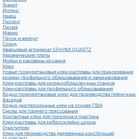
Гранит
Интенс
Кварц
Люсент
Лючия
Мармо
Песок и жемчуг
Солид
Кварцевый агломерат SPHINX QUARTZ
Керамические плиты
Мойки и раковины из камня
Клеи
Новые полиуретановые клеи-расплавы для приклеивания
кромки, профильного облицовывания и ламинирования
Клеи-расплавы для кромкооблицовочных станков
Клеи-расплавы для профильного облицовывания
Водно-полиуретановые клеи для производства плёночных
фасадов
Водно-дисперсионные клеи на основе ПВА
Смолы для горячего прессования
Контактные клеи для поролона и пластика
Клеи-расплавы для ребросклейки шпона
Очистители
Клеи для производства деревянных конструкций