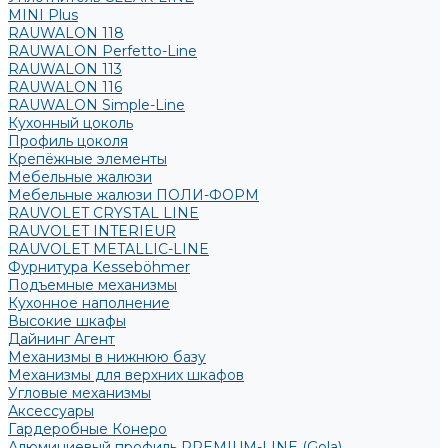
MINI Plus
RAUWALON 118
RAUWALON Perfetto-Line
RAUWALON 113
RAUWALON 116
RAUWALON Simple-Line
Кухонный цоколь
Профиль цоколя
Крепёжные элементы
Мебельные жалюзи
Мебельные жалюзи ПОЛИ-ФОРМ
RAUVOLET CRYSTAL LINE
RAUVOLET INTERIEUR
RAUVOLET METALLIC-LINE
Фурнитура Kesseböhmer
Подъемные механизмы
Кухонное наполнение
Высокие шкафы
Дайнинг Агент
Механизмы в нижнюю базу
Механизмы для верхних шкафов
Угловые механизмы
Аксессуары
Гардеробные Конеро
Алюминиевый профиль PREMIUM-LINE (Gola)