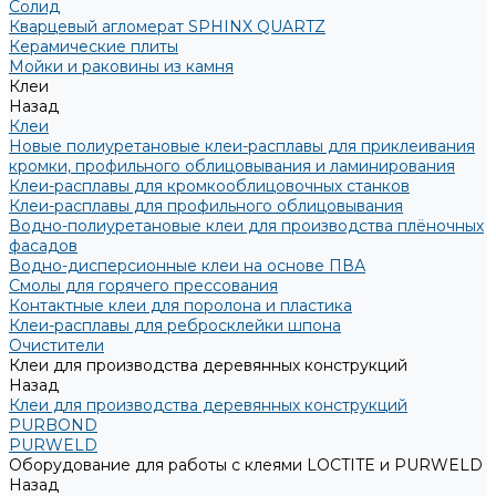
Солид
Кварцевый агломерат SPHINX QUARTZ
Керамические плиты
Мойки и раковины из камня
Клеи
Назад
Клеи
Новые полиуретановые клеи-расплавы для приклеивания
кромки, профильного облицовывания и ламинирования
Клеи-расплавы для кромкооблицовочных станков
Клеи-расплавы для профильного облицовывания
Водно-полиуретановые клеи для производства плёночных
фасадов
Водно-дисперсионные клеи на основе ПВА
Смолы для горячего прессования
Контактные клеи для поролона и пластика
Клеи-расплавы для ребросклейки шпона
Очистители
Клеи для производства деревянных конструкций
Назад
Клеи для производства деревянных конструкций
PURBOND
PURWELD
Оборудование для работы с клеями LOCTITE и PURWELD
Назад