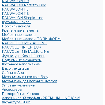
RAUWALON 118
RAUWALON Perfetto-Line
RAUWALON 113
RAUWALON 116
RAUWALON Simple-Line
Кухонный цоколь
Профиль цоколя
Крепёжные элементы
Мебельные жалюзи
Мебельные жалюзи ПОЛИ-ФОРМ
RAUVOLET CRYSTAL LINE
RAUVOLET INTERIEUR
RAUVOLET METALLIC-LINE
Фурнитура Kesseböhmer
Подъемные механизмы
Кухонное наполнение
Высокие шкафы
Дайнинг Агент
Механизмы в нижнюю базу
Механизмы для верхних шкафов
Угловые механизмы
Аксессуары
Гардеробные Конеро
Алюминиевый профиль PREMIUM-LINE (Gola)
Фурнитура Blum