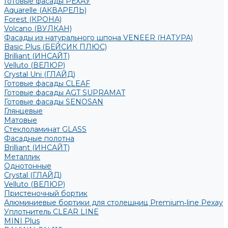
Готовые фасады РЕХАУ
Aquarelle (АКВАРЕЛЬ)
Forest (КРОНА)
Volcano (ВУЛКАН)
Фасады из натурального шпона VENEER (НАТУРА)
Basic Plus (БЕЙСИК ПЛЮС)
Brilliant (ИНСАЙТ)
Velluto (ВЕЛЮР)
Crystal Uni (ГЛАЙД)
Готовые фасады CLEAF
Готовые фасады AGT SUPRAMAT
Готовые фасады SENOSAN
Глянцевые
Матовые
Стеклоламинат GLASS
Фасадные полотна
Brilliant (ИНСАЙТ)
Металлик
Однотонные
Crystal (ГЛАЙД)
Velluto (ВЕЛЮР)
Пристеночный бортик
Алюминиевые бортики для столешниц Premium‑line Рехау
Уплотнитель CLEAR LINE
MINI Plus