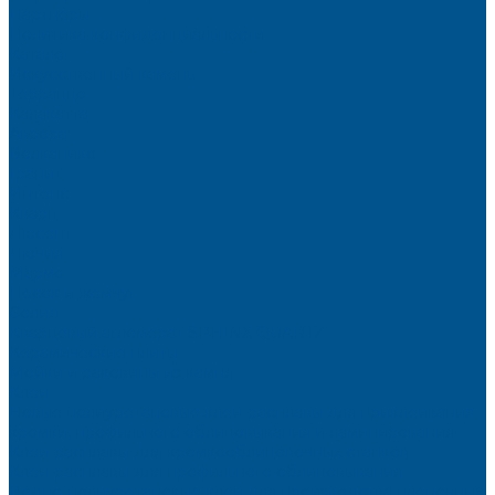
Партнёры
Политика конфиденциальности
Каталог
Искусственный камень
Терраццо
Калакатта
Аврора
Волканикс
Гранит
Интенс
Кварц
Люсент
Лючия
Мармо
Песок и жемчуг
Солид
Кварцевый агломерат SPHINX QUARTZ
Керамические плиты
Мойки и раковины из камня
Клеи
Новые полиуретановые клеи-расплавы для приклеивания
кромки, профильного облицовывания и ламинирования
Клеи-расплавы для кромкооблицовочных станков
Клеи-расплавы для профильного облицовывания
Водно-полиуретановые клеи для производства плёночных