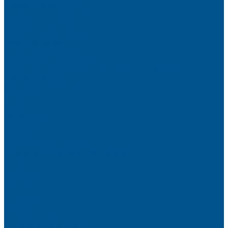
Кромочные материалы
Готовые фасады на заказ
Фасадные полотна
Пристеночный бортик
Кухонный цоколь
Мебельные жалюзи
Фурнитура Kesseböhmer
Алюминиевый профиль PREMIUM-LINE (Gola)
Фурнитура Blum
Фурнитура TALISMAN
Прайсы
Акции
Фотогалерея
Шоу-Рум
Помощь
Сертификаты и гарантии
Каталоги и рекламные материалы
Услуги
Доставка
Контакты
...
О компании
Новости
Миссия и цель
Мероприятия и проекты