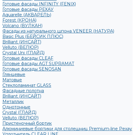
Готовые фасады INFINITY (FENIX)
Готовые фасады РЕХАУ
Aquarelle (АКВАРЕЛЬ)
Forest (КРОНА)
Volcano (ВУЛКАН)
Фасады из натурального шпона VENEER (НАТУРА)
Basic Plus (БЕЙСИК ПЛЮС)
Brilliant (ИНСАЙТ)
Velluto (ВЕЛЮР)
Crystal Uni (ГЛАЙД)
Готовые фасады CLEAF
Готовые фасады AGT SUPRAMAT
Готовые фасады SENOSAN
Глянцевые
Матовые
Стеклоламинат GLASS
Фасадные полотна
Brilliant (ИНСАЙТ)
Металлик
Однотонные
Crystal (ГЛАЙД)
Velluto (ВЕЛЮР)
Пристеночный бортик
Алюминиевые бортики для столешниц Premium‑line Рехау
Уплотнитель CLEAR LINE