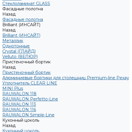
Стеклоламинат GLASS
Фасадные полотна
Назад
Фасадные полотна
Brilliant (ИНСАЙТ)
Назад
Brilliant (ИНСАЙТ)
Металлик
Однотонные
Crystal (ГЛАЙД)
Velluto (ВЕЛЮР)
Пристеночный бортик
Назад
Пристеночный бортик
Алюминиевые бортики для столешниц Premium‑line Рехау
Уплотнитель CLEAR LINE
MINI Plus
RAUWALON 118
RAUWALON Perfetto-Line
RAUWALON 113
RAUWALON 116
RAUWALON Simple-Line
Кухонный цоколь
Назад
Кухонный цоколь