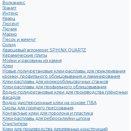
Волканикс
Гранит
Интенс
Кварц
Люсент
Лючия
Мармо
Песок и жемчуг
Солид
Кварцевый агломерат SPHINX QUARTZ
Керамические плиты
Мойки и раковины из камня
Клеи
Новые полиуретановые клеи-расплавы для приклеивания
кромки, профильного облицовывания и ламинирования
Клеи-расплавы для кромкооблицовочных станков
Клеи-расплавы для профильного облицовывания
Водно-полиуретановые клеи для производства плёночных
фасадов
Водно-дисперсионные клеи на основе ПВА
Смолы для горячего прессования
Контактные клеи для поролона и пластика
Клеи-расплавы для ребросклейки шпона
Очистители
Клеи для производства деревянных конструкций