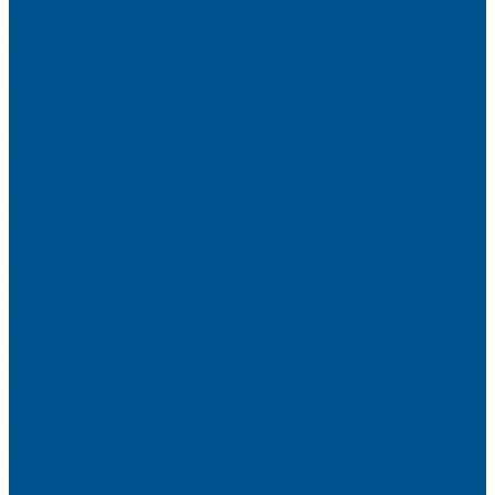
Elegant matt
LignaDecor
Döllken
Меламин
TECOLINE P-10 ECO
TECOLINE S
Готовые фасады на заказ
Готовые фасады INFINITY (FENIX)
Готовые фасады РЕХАУ
Aquarelle (АКВАРЕЛЬ)
Forest (КРОНА)
Volcano (ВУЛКАН)
Фасады из натурального шпона VENEER (НАТУРА)
Basic Plus (БЕЙСИК ПЛЮС)
Brilliant (ИНСАЙТ)
Velluto (ВЕЛЮР)
Crystal Uni (ГЛАЙД)
Готовые фасады CLEAF
Готовые фасады AGT SUPRAMAT
Готовые фасады SENOSAN
Глянцевые
Матовые
Стеклоламинат GLASS
Фасадные полотна