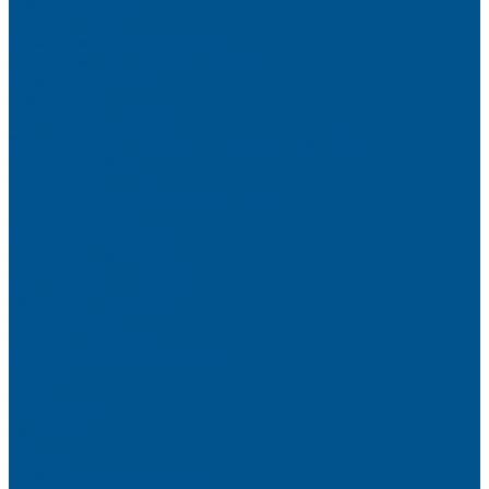
Высокие шкафы
Дайнинг Агент
Механизмы в нижнюю базу
Механизмы для верхних шкафов
Угловые механизмы
Аксессуары
Гардеробные Конеро
Алюминиевый профиль PREMIUM-LINE (Gola)
Фурнитура Blum
Мебельные петли
Подъемные механизмы AVENTOS
Направляющие
Системы выдвижения
Фурнитура TALISMAN
Аксессуары для ящиков
Кухонное наполнение
Направляющие
Петли и демпферы
Система выдвижных ящиков
Прайсы
Акции
Фотогалерея
Шоу-Рум
Помощь
Сертификаты и гарантии