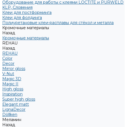
Оборудование для работы с клеями LOCTITE и PURWELD
KLP, Словения
Клеи для постформинга
Клеи для фолдинга
Полиуретановые клеи-расплавы для стёкол и металла
Кромочные материалы
Назад
Кромочные материалы
REHAU
Назад
REHAU
Color
Decor
Mirror gloss
V-Nut
Magic 3D
Magic II
High gloss
Inspiration
Super high gloss
Elegant matt
LignaDecor
Döllken
Меламин
Назад