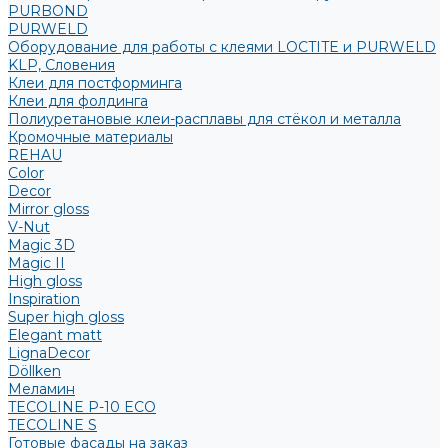
PURBOND
PURWELD
Оборудование для работы с клеями LOCTITE и PURWELD
KLP, Словения
Клеи для постформинга
Клеи для фолдинга
Полиуретановые клеи-расплавы для стёкол и металла
Кромочные материалы
REHAU
Color
Decor
Mirror gloss
V-Nut
Magic 3D
Magic II
High gloss
Inspiration
Super high gloss
Elegant matt
LignaDecor
Döllken
Меламин
TECOLINE P-10 ECO
TECOLINE S
Готовые фасады на заказ