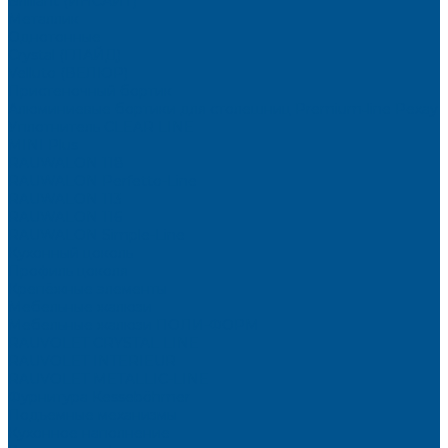
Brilliant (ИНСАЙТ)
Металлик
Однотонные
Crystal (ГЛАЙД)
Velluto (ВЕЛЮР)
Пристеночный бортик
Алюминиевые бортики для столешниц Premium‑line Рехау
Уплотнитель CLEAR LINE
MINI Plus
RAUWALON 118
RAUWALON Perfetto-Line
RAUWALON 113
RAUWALON 116
RAUWALON Simple-Line
Кухонный цоколь
Профиль цоколя
Крепёжные элементы
Мебельные жалюзи
Мебельные жалюзи ПОЛИ-ФОРМ
RAUVOLET CRYSTAL LINE
RAUVOLET INTERIEUR
RAUVOLET METALLIC-LINE
Фурнитура Kesseböhmer
Подъемные механизмы
Кухонное наполнение