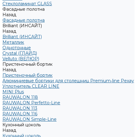
Стеклоламинат GLASS
Фасадные полотна
Назад
Фасадные полотна
Brilliant (ИНСАЙТ)
Назад
Brilliant (ИНСАЙТ)
Металлик
Однотонные
Crystal (ГЛАЙД)
Velluto (ВЕЛЮР)
Пристеночный бортик
Назад
Пристеночный бортик
Алюминиевые бортики для столешниц Premium‑line Рехау
Уплотнитель CLEAR LINE
MINI Plus
RAUWALON 118
RAUWALON Perfetto-Line
RAUWALON 113
RAUWALON 116
RAUWALON Simple-Line
Кухонный цоколь
Назад
Кухонный цоколь