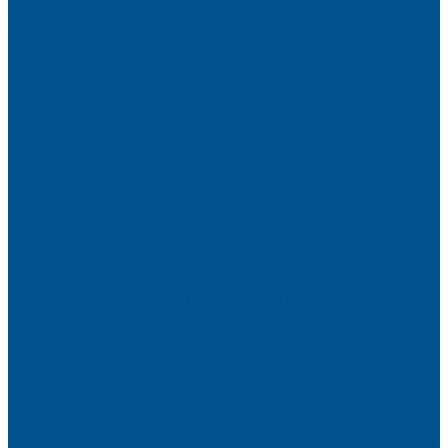
Партнёры
Политика конфиденциальности
Каталог
Искусственный камень
Терраццо
Калакатта
Аврора
Волканикс
Гранит
Интенс
Кварц
Люсент
Лючия
Мармо
Песок и жемчуг
Солид
Кварцевый агломерат SPHINX QUARTZ
Керамические плиты
Мойки и раковины из камня
Клеи
Новые полиуретановые клеи-расплавы для приклеивания
кромки, профильного облицовывания и ламинирования
Клеи-расплавы для кромкооблицовочных станков
Клеи-расплавы для профильного облицовывания
Водно-полиуретановые клеи для производства плёночных