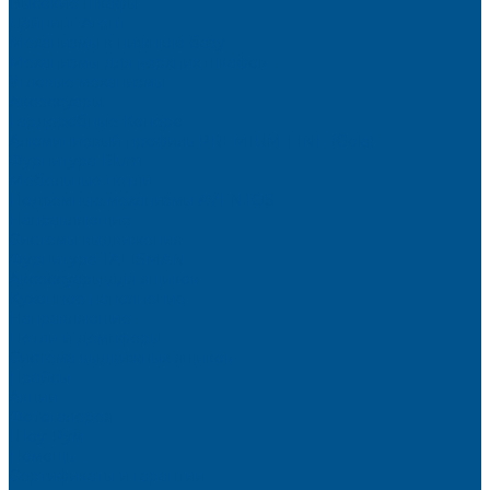
Высокие шкафы
Дайнинг Агент
Механизмы в нижнюю базу
Механизмы для верхних шкафов
Угловые механизмы
Аксессуары
Гардеробные Конеро
Алюминиевый профиль PREMIUM-LINE (Gola)
Фурнитура Blum
Мебельные петли
Подъемные механизмы AVENTOS
Направляющие
Системы выдвижения
Фурнитура TALISMAN
Аксессуары для ящиков
Кухонное наполнение
Направляющие
Петли и демпферы
Система выдвижных ящиков
Прайсы
Акции
Фотогалерея
Шоу-Рум
Помощь
Сертификаты и гарантии