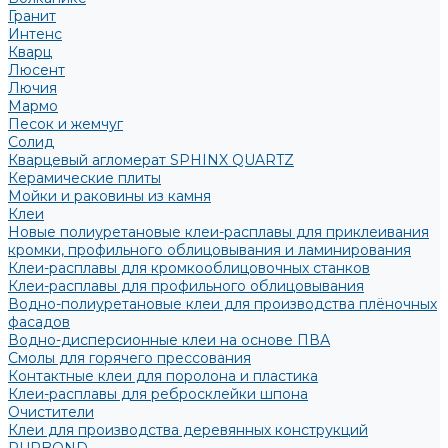
Гранит
Интенс
Кварц
Люсент
Лючия
Мармо
Песок и жемчуг
Солид
Кварцевый агломерат SPHINX QUARTZ
Керамические плиты
Мойки и раковины из камня
Клеи
Новые полиуретановые клеи-расплавы для приклеивания
кромки, профильного облицовывания и ламинирования
Клеи-расплавы для кромкооблицовочных станков
Клеи-расплавы для профильного облицовывания
Водно-полиуретановые клеи для производства плёночных
фасадов
Водно-дисперсионные клеи на основе ПВА
Смолы для горячего прессования
Контактные клеи для поролона и пластика
Клеи-расплавы для ребросклейки шпона
Очистители
Клеи для производства деревянных конструкций