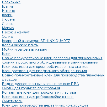
Волканикс
Гранит
Интенс
Кварц
Люсент
Лючия
Мармо
Песок и жемчуг
Солид
Кварцевый агломерат SPHINX QUARTZ
Керамические плиты
Мойки и раковины из камня
Клеи
Новые полиуретановые клеи-расплавы для приклеивания
кромки, профильного облицовывания и ламинирования
Клеи-расплавы для кромкооблицовочных станков
Клеи-расплавы для профильного облицовывания
Водно-полиуретановые клеи для производства плёночных
фасадов
Водно-дисперсионные клеи на основе ПВА
Смолы для горячего прессования
Контактные клеи для поролона и пластика
Клеи-расплавы для ребросклейки шпона
Очистители
Клеи для производства деревянных конструкций