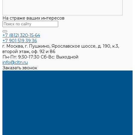
На страже ваших интересов
+7 (812) 320-15-64
+7 901 519 39 36
г. Москва, г. Пушкино, Ярославское шоссе, д. 190, к.3,
второй этаж, оф. 92 и 86
Пн-Пт: 9:30-17:30
Cб-Вс: Выходной
info@cltn.ru
Заказать звонок
О компании
Новости
Миссия и цель
Мероприятия и проекты
Партнёры
Политика конфиденциальности
Каталог
Искусственный камень
Кварцевый агломерат SPHINX QUARTZ
Керамические плиты
Мойки и раковины из камня
Клеи