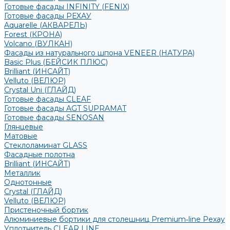
Готовые фасады INFINITY (FENIX)
Готовые фасады РЕХАУ
Aquarelle (АКВАРЕЛЬ)
Forest (КРОНА)
Volcano (ВУЛКАН)
Фасады из натурального шпона VENEER (НАТУРА)
Basic Plus (БЕЙСИК ПЛЮС)
Brilliant (ИНСАЙТ)
Velluto (ВЕЛЮР)
Crystal Uni (ГЛАЙД)
Готовые фасады CLEAF
Готовые фасады AGT SUPRAMAT
Готовые фасады SENOSAN
Глянцевые
Матовые
Стеклоламинат GLASS
Фасадные полотна
Brilliant (ИНСАЙТ)
Металлик
Однотонные
Crystal (ГЛАЙД)
Velluto (ВЕЛЮР)
Пристеночный бортик
Алюминиевые бортики для столешниц Premium‑line Рехау
Уплотнитель CLEAR LINE