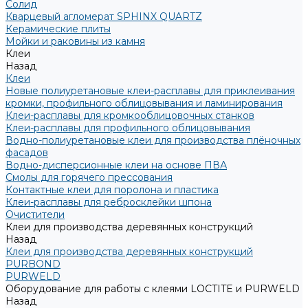
Солид
Кварцевый агломерат SPHINX QUARTZ
Керамические плиты
Мойки и раковины из камня
Клеи
Назад
Клеи
Новые полиуретановые клеи-расплавы для приклеивания
кромки, профильного облицовывания и ламинирования
Клеи-расплавы для кромкооблицовочных станков
Клеи-расплавы для профильного облицовывания
Водно-полиуретановые клеи для производства плёночных
фасадов
Водно-дисперсионные клеи на основе ПВА
Смолы для горячего прессования
Контактные клеи для поролона и пластика
Клеи-расплавы для ребросклейки шпона
Очистители
Клеи для производства деревянных конструкций
Назад
Клеи для производства деревянных конструкций
PURBOND
PURWELD
Оборудование для работы с клеями LOCTITE и PURWELD
Назад