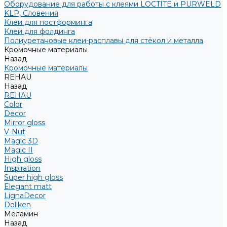
Оборудование для работы с клеями LOCTITE и PURWELD
KLP, Словения
Клеи для постформинга
Клеи для фолдинга
Полиуретановые клеи-расплавы для стёкол и металла
Кромочные материалы
Назад
Кромочные материалы
REHAU
Назад
REHAU
Color
Decor
Mirror gloss
V-Nut
Magic 3D
Magic II
High gloss
Inspiration
Super high gloss
Elegant matt
LignaDecor
Döllken
Меламин
Назад