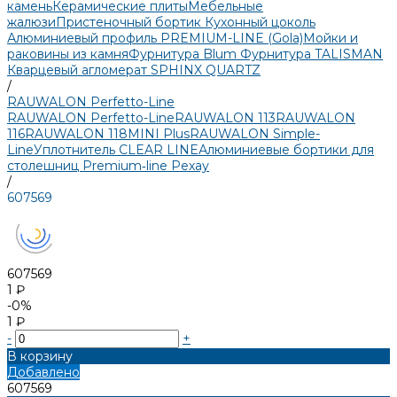
камень
Керамические плиты
Мебельные
жалюзи
Пристеночный бортик
Кухонный цоколь
Алюминиевый профиль PREMIUM-LINE (Gola)
Мойки и
раковины из камня
Фурнитура Blum
Фурнитура TALISMAN
Кварцевый агломерат SPHINX QUARTZ
/
RAUWALON Perfetto-Line
RAUWALON Perfetto-Line
RAUWALON 113
RAUWALON
116
RAUWALON 118
MINI Plus
RAUWALON Simple-
Line
Уплотнитель CLEAR LINE
Алюминиевые бортики для
столешниц Premium‑line Рехау
/
607569
607569
1 ₽
-0%
1 ₽
-
+
В корзину
Добавлено
607569