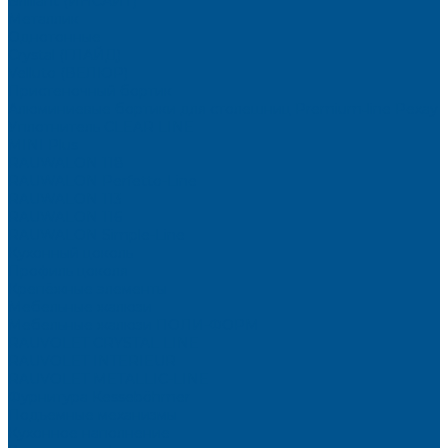
Brilliant (ИНСАЙТ)
Металлик
Однотонные
Crystal (ГЛАЙД)
Velluto (ВЕЛЮР)
Пристеночный бортик
Алюминиевые бортики для столешниц Premium‑line Рехау
Уплотнитель CLEAR LINE
MINI Plus
RAUWALON 118
RAUWALON Perfetto-Line
RAUWALON 113
RAUWALON 116
RAUWALON Simple-Line
Кухонный цоколь
Профиль цоколя
Крепёжные элементы
Мебельные жалюзи
Мебельные жалюзи ПОЛИ-ФОРМ
RAUVOLET CRYSTAL LINE
RAUVOLET INTERIEUR
RAUVOLET METALLIC-LINE
Фурнитура Kesseböhmer
Подъемные механизмы
Кухонное наполнение