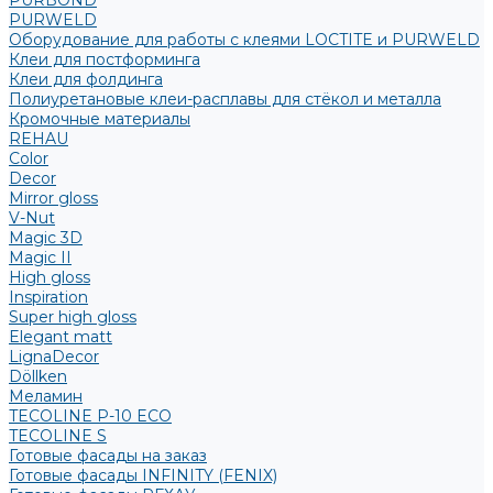
PURBOND
PURWELD
Оборудование для работы с клеями LOCTITE и PURWELD
Клеи для постформинга
Клеи для фолдинга
Полиуретановые клеи-расплавы для стёкол и металла
Кромочные материалы
REHAU
Color
Decor
Mirror gloss
V-Nut
Magic 3D
Magic II
High gloss
Inspiration
Super high gloss
Elegant matt
LignaDecor
Döllken
Меламин
TECOLINE P-10 ECO
TECOLINE S
Готовые фасады на заказ
Готовые фасады INFINITY (FENIX)