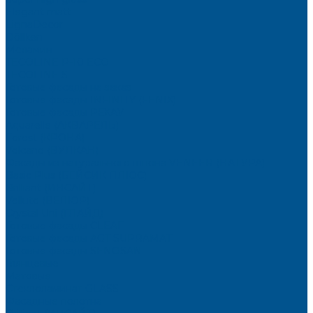
Elegant matt
LignaDecor
Döllken
Меламин
TECOLINE P-10 ECO
TECOLINE S
Готовые фасады на заказ
Готовые фасады INFINITY (FENIX)
Готовые фасады РЕХАУ
Aquarelle (АКВАРЕЛЬ)
Forest (КРОНА)
Volcano (ВУЛКАН)
Фасады из натурального шпона VENEER (НАТУРА)
Basic Plus (БЕЙСИК ПЛЮС)
Brilliant (ИНСАЙТ)
Velluto (ВЕЛЮР)
Crystal Uni (ГЛАЙД)
Готовые фасады CLEAF
Готовые фасады AGT SUPRAMAT
Готовые фасады SENOSAN
Глянцевые
Матовые
Стеклоламинат GLASS
Фасадные полотна