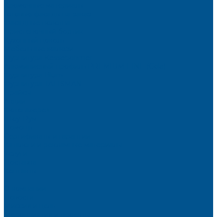
Кромочные материалы
Готовые фасады на заказ
Фасадные полотна
Пристеночный бортик
Кухонный цоколь
Мебельные жалюзи
Фурнитура Kesseböhmer
Алюминиевый профиль PREMIUM-LINE (Gola)
Фурнитура Blum
Фурнитура TALISMAN
Прайсы
Акции
Фотогалерея
Шоу-Рум
Помощь
Сертификаты и гарантии
Каталоги и рекламные материалы
Услуги
Доставка
Контакты
...
О компании
Новости
Миссия и цель
Мероприятия и проекты