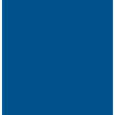
фасадов
Водно-дисперсионные клеи на основе ПВА
Смолы для горячего прессования
Контактные клеи для поролона и пластика
Клеи-расплавы для ребросклейки шпона
Очистители
Клеи для производства деревянных конструкций
PURBOND
PURWELD
Оборудование для работы с клеями LOCTITE и PURWELD
KLP, Словения
Клеи для постформинга
Клеи для фолдинга
Полиуретановые клеи-расплавы для стёкол и металла
Кромочные материалы
REHAU
Color
Decor
Mirror gloss
V-Nut
Magic 3D
Magic II
High gloss
Inspiration
Super high gloss