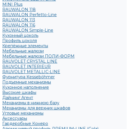
MINI Plus
RAUWALON 118
RAUWALON Perfetto-Line
RAUWALON 113
RAUWALON 116
RAUWALON Simple-Line
Кухонный цоколь
Профиль цоколя
Крепёжные элементы
Мебельные жалюзи
Мебельные жалюзи ПОЛИ-ФОРМ
RAUVOLET CRYSTAL LINE
RAUVOLET INTERIEUR
RAUVOLET METALLIC-LINE
Фурнитура Kesseböhmer
Подъемные механизмы
Кухонное наполнение
Высокие шкафы
Дайнинг Агент
Механизмы в нижнюю базу
Механизмы для верхних шкафов
Угловые механизмы
Аксессуары
Гардеробные Конеро
Алюминиевый профиль PREMIUM-LINE (Gola)