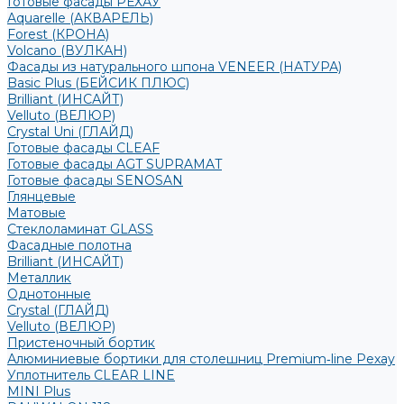
Готовые фасады РЕХАУ
Aquarelle (АКВАРЕЛЬ)
Forest (КРОНА)
Volcano (ВУЛКАН)
Фасады из натурального шпона VENEER (НАТУРА)
Basic Plus (БЕЙСИК ПЛЮС)
Brilliant (ИНСАЙТ)
Velluto (ВЕЛЮР)
Crystal Uni (ГЛАЙД)
Готовые фасады CLEAF
Готовые фасады AGT SUPRAMAT
Готовые фасады SENOSAN
Глянцевые
Матовые
Стеклоламинат GLASS
Фасадные полотна
Brilliant (ИНСАЙТ)
Металлик
Однотонные
Crystal (ГЛАЙД)
Velluto (ВЕЛЮР)
Пристеночный бортик
Алюминиевые бортики для столешниц Premium‑line Рехау
Уплотнитель CLEAR LINE
MINI Plus