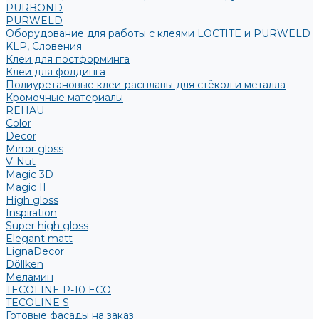
PURBOND
PURWELD
Оборудование для работы с клеями LOCTITE и PURWELD
KLP, Словения
Клеи для постформинга
Клеи для фолдинга
Полиуретановые клеи-расплавы для стёкол и металла
Кромочные материалы
REHAU
Color
Decor
Mirror gloss
V-Nut
Magic 3D
Magic II
High gloss
Inspiration
Super high gloss
Elegant matt
LignaDecor
Döllken
Меламин
TECOLINE P-10 ECO
TECOLINE S
Готовые фасады на заказ