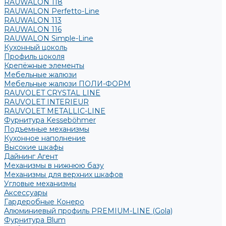
RAUWALON 118
RAUWALON Perfetto-Line
RAUWALON 113
RAUWALON 116
RAUWALON Simple-Line
Кухонный цоколь
Профиль цоколя
Крепёжные элементы
Мебельные жалюзи
Мебельные жалюзи ПОЛИ-ФОРМ
RAUVOLET CRYSTAL LINE
RAUVOLET INTERIEUR
RAUVOLET METALLIC-LINE
Фурнитура Kesseböhmer
Подъемные механизмы
Кухонное наполнение
Высокие шкафы
Дайнинг Агент
Механизмы в нижнюю базу
Механизмы для верхних шкафов
Угловые механизмы
Аксессуары
Гардеробные Конеро
Алюминиевый профиль PREMIUM-LINE (Gola)
Фурнитура Blum