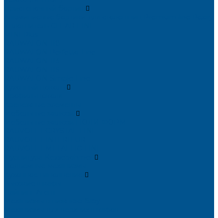
Пристеночный бортик
Алюминиевые бортики для столешниц Premium‑line Рехау
Уплотнитель CLEAR LINE
MINI Plus
RAUWALON 118
RAUWALON Perfetto-Line
RAUWALON 113
RAUWALON 116
RAUWALON Simple-Line
Кухонный цоколь
Профиль цоколя
Крепёжные элементы
Мебельные жалюзи
Мебельные жалюзи ПОЛИ-ФОРМ
RAUVOLET CRYSTAL LINE
RAUVOLET INTERIEUR
RAUVOLET METALLIC-LINE
Фурнитура Kesseböhmer
Подъемные механизмы
Кухонное наполнение
Высокие шкафы
Дайнинг Агент
Механизмы в нижнюю базу
Механизмы для верхних шкафов