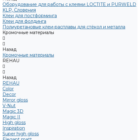
Оборудование для работы с клеями LOCTITE и PURWELD
KLP, Словения
Клеи для постформинга
Клеи для фолдинга
Полиуретановые клеи-расплавы для стёкол и металла
Кромочные материалы
Назад
Кромочные материалы
REHAU
Назад
REHAU
Color
Decor
Mirror gloss
V-Nut
Magic 3D
Magic II
High gloss
Inspiration
Super high gloss
Elegant matt