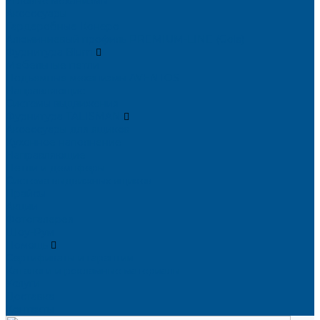
Угловые механизмы
Аксессуары
Гардеробные Конеро
Алюминиевый профиль PREMIUM-LINE (Gola)
Фурнитура Blum
Мебельные петли
Подъемные механизмы AVENTOS
Направляющие
Системы выдвижения
Фурнитура TALISMAN
Аксессуары для ящиков
Кухонное наполнение
Направляющие
Петли и демпферы
Система выдвижных ящиков
Прайсы
Акции
Фотогалерея
Шоу-Рум
Помощь
Сертификаты и гарантии
Каталоги и рекламные материалы
Услуги
Доставка
Контакты