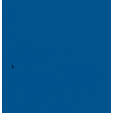
Калакатта
Аврора
Волканикс
Гранит
Интенс
Кварц
Люсент
Лючия
Мармо
Песок и жемчуг
Солид
Кварцевый агломерат SPHINX QUARTZ
Керамические плиты
Мойки и раковины из камня
Клеи
Новые полиуретановые клеи-расплавы для приклеивания
кромки, профильного облицовывания и ламинирования
Клеи-расплавы для кромкооблицовочных станков
Клеи-расплавы для профильного облицовывания
Водно-полиуретановые клеи для производства плёночных
фасадов
Водно-дисперсионные клеи на основе ПВА
Смолы для горячего прессования
Контактные клеи для поролона и пластика
Клеи-расплавы для ребросклейки шпона