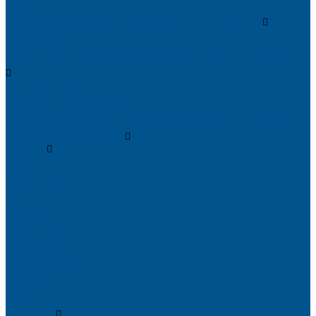
Очистители
Клеи для производства деревянных конструкций
PURBOND
PURWELD
Оборудование для работы с клеями LOCTITE и PURWELD
KLP, Словения
Клеи для постформинга
Клеи для фолдинга
Полиуретановые клеи-расплавы для стёкол и металла
Кромочные материалы
REHAU
Color
Decor
Mirror gloss
V-Nut
Magic 3D
Magic II
High gloss
Inspiration
Super high gloss
Elegant matt
LignaDecor
Döllken
Меламин