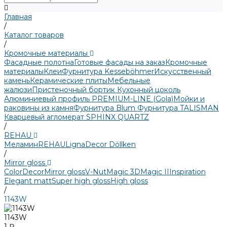
Главная
/
Каталог товаров
/
Кромочные материалы
Фасадные полотна
Готовые фасады на заказ
Кромочные
материалы
Клеи
Фурнитура Kesseböhmer
Искусственный
камень
Керамические плиты
Мебельные
жалюзи
Пристеночный бортик
Кухонный цоколь
Алюминиевый профиль PREMIUM-LINE (Gola)
Мойки и
раковины из камня
Фурнитура Blum
Фурнитура TALISMAN
Кварцевый агломерат SPHINX QUARTZ
/
REHAU
Меламин
REHAU
LignaDecor
Döllken
/
Mirror gloss
Color
Decor
Mirror gloss
V-Nut
Magic 3D
Magic II
Inspiration
Elegant matt
Super high gloss
High gloss
/
1143W
1143W
1 ₽