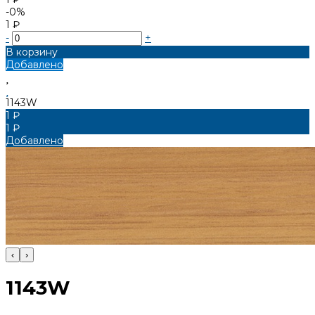
-0%
1 ₽
-
+
В корзину
Добавлено
1143W
1 ₽
1 ₽
Добавлено
‹
›
1143W