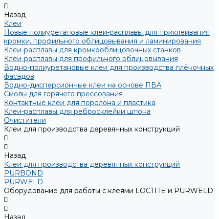
Назад
Клеи
Новые полиуретановые клеи-расплавы для приклеивания
кромки, профильного облицовывания и ламинирования
Клеи-расплавы для кромкооблицовочных станков
Клеи-расплавы для профильного облицовывания
Водно-полиуретановые клеи для производства плёночных
фасадов
Водно-дисперсионные клеи на основе ПВА
Смолы для горячего прессования
Контактные клеи для поролона и пластика
Клеи-расплавы для ребросклейки шпона
Очистители
Клеи для производства деревянных конструкций
Назад
Клеи для производства деревянных конструкций
PURBOND
PURWELD
Оборудование для работы с клеями LOCTITE и PURWELD
Назад