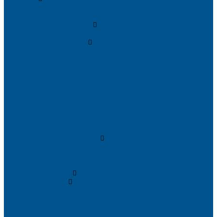
TECOLINE P-10 ECO
TECOLINE S
Готовые фасады на заказ
Готовые фасады INFINITY (FENIX)
Готовые фасады РЕХАУ
Aquarelle (АКВАРЕЛЬ)
Forest (КРОНА)
Volcano (ВУЛКАН)
Фасады из натурального шпона VENEER (НАТУРА)
Basic Plus (БЕЙСИК ПЛЮС)
Brilliant (ИНСАЙТ)
Velluto (ВЕЛЮР)
Crystal Uni (ГЛАЙД)
Готовые фасады CLEAF
Готовые фасады AGT SUPRAMAT
Готовые фасады SENOSAN
Глянцевые
Матовые
Стеклоламинат GLASS
Фасадные полотна
Brilliant (ИНСАЙТ)
Металлик
Однотонные
Crystal (ГЛАЙД)
Velluto (ВЕЛЮР)