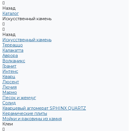
Назад
Каталог
Искусственный камень
Назад
Искусственный камень
Терраццо
Калакатта
Аврора
Волканикс
Гранит
Интенс
Кварц
Люсент
Лючия
Мармо
Песок и жемчуг
Солид
Кварцевый агломерат SPHINX QUARTZ
Керамические плиты
Мойки и раковины из камня
Клеи