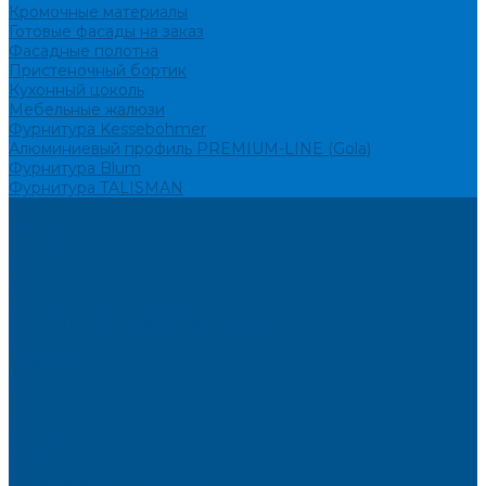
Кромочные материалы
Готовые фасады на заказ
Фасадные полотна
Пристеночный бортик
Кухонный цоколь
Мебельные жалюзи
Фурнитура Kesseböhmer
Алюминиевый профиль PREMIUM-LINE (Gola)
Фурнитура Blum
Фурнитура TALISMAN
Прайсы
Акции
Фотогалерея
Шоу-Рум
Помощь
Сертификаты и гарантии
Каталоги и рекламные материалы
Услуги
Доставка
Контакты
...
О компании
Новости
Миссия и цель
Мероприятия и проекты