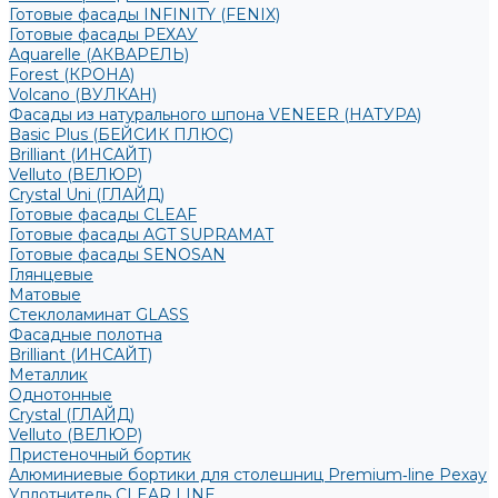
Готовые фасады INFINITY (FENIX)
Готовые фасады РЕХАУ
Aquarelle (АКВАРЕЛЬ)
Forest (КРОНА)
Volcano (ВУЛКАН)
Фасады из натурального шпона VENEER (НАТУРА)
Basic Plus (БЕЙСИК ПЛЮС)
Brilliant (ИНСАЙТ)
Velluto (ВЕЛЮР)
Crystal Uni (ГЛАЙД)
Готовые фасады CLEAF
Готовые фасады AGT SUPRAMAT
Готовые фасады SENOSAN
Глянцевые
Матовые
Стеклоламинат GLASS
Фасадные полотна
Brilliant (ИНСАЙТ)
Металлик
Однотонные
Crystal (ГЛАЙД)
Velluto (ВЕЛЮР)
Пристеночный бортик
Алюминиевые бортики для столешниц Premium‑line Рехау
Уплотнитель CLEAR LINE