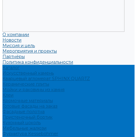
О компании
Новости
Миссия и цель
Мероприятия и проекты
Партнёры
Политика конфиденциальности
Каталог
Искусственный камень
Кварцевый агломерат SPHINX QUARTZ
Керамические плиты
Мойки и раковины из камня
Клеи
Кромочные материалы
Готовые фасады на заказ
Фасадные полотна
Пристеночный бортик
Кухонный цоколь
Мебельные жалюзи
Фурнитура Kesseböhmer