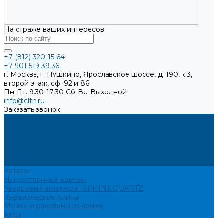
На страже ваших интересов
+7 (812) 320-15-64
+7 901 519 39 36
г. Москва, г. Пушкино, Ярославское шоссе, д. 190, к.3,
второй этаж, оф. 92 и 86
Пн-Пт: 9:30-17:30
Cб-Вс: Выходной
info@cltn.ru
Заказать звонок
О компании
Новости
Миссия и цель
Мероприятия и проекты
Партнёры
Политика конфиденциальности
Каталог
Искусственный камень
Кварцевый агломерат SPHINX QUARTZ
Керамические плиты
Мойки и раковины из камня
Клеи