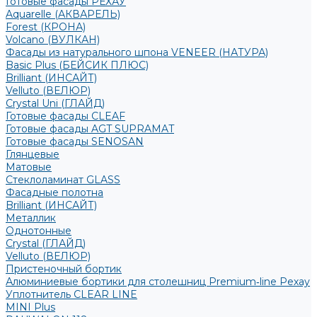
Готовые фасады РЕХАУ
Aquarelle (АКВАРЕЛЬ)
Forest (КРОНА)
Volcano (ВУЛКАН)
Фасады из натурального шпона VENEER (НАТУРА)
Basic Plus (БЕЙСИК ПЛЮС)
Brilliant (ИНСАЙТ)
Velluto (ВЕЛЮР)
Crystal Uni (ГЛАЙД)
Готовые фасады CLEAF
Готовые фасады AGT SUPRAMAT
Готовые фасады SENOSAN
Глянцевые
Матовые
Стеклоламинат GLASS
Фасадные полотна
Brilliant (ИНСАЙТ)
Металлик
Однотонные
Crystal (ГЛАЙД)
Velluto (ВЕЛЮР)
Пристеночный бортик
Алюминиевые бортики для столешниц Premium‑line Рехау
Уплотнитель CLEAR LINE
MINI Plus