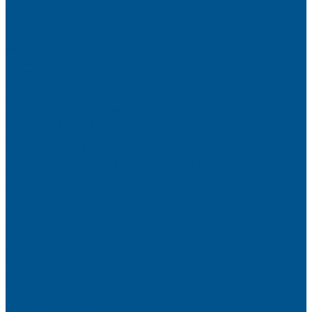
Elegant matt
LignaDecor
Döllken
Меламин
TECOLINE P-10 ECO
TECOLINE S
Готовые фасады на заказ
Готовые фасады INFINITY (FENIX)
Готовые фасады РЕХАУ
Aquarelle (АКВАРЕЛЬ)
Forest (КРОНА)
Volcano (ВУЛКАН)
Фасады из натурального шпона VENEER (НАТУРА)
Basic Plus (БЕЙСИК ПЛЮС)
Brilliant (ИНСАЙТ)
Velluto (ВЕЛЮР)
Crystal Uni (ГЛАЙД)
Готовые фасады CLEAF
Готовые фасады AGT SUPRAMAT
Готовые фасады SENOSAN
Глянцевые
Матовые
Стеклоламинат GLASS
Фасадные полотна