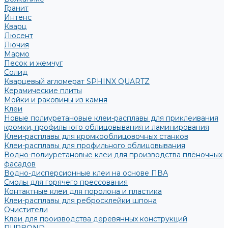
Гранит
Интенс
Кварц
Люсент
Лючия
Мармо
Песок и жемчуг
Солид
Кварцевый агломерат SPHINX QUARTZ
Керамические плиты
Мойки и раковины из камня
Клеи
Новые полиуретановые клеи-расплавы для приклеивания
кромки, профильного облицовывания и ламинирования
Клеи-расплавы для кромкооблицовочных станков
Клеи-расплавы для профильного облицовывания
Водно-полиуретановые клеи для производства плёночных
фасадов
Водно-дисперсионные клеи на основе ПВА
Смолы для горячего прессования
Контактные клеи для поролона и пластика
Клеи-расплавы для ребросклейки шпона
Очистители
Клеи для производства деревянных конструкций