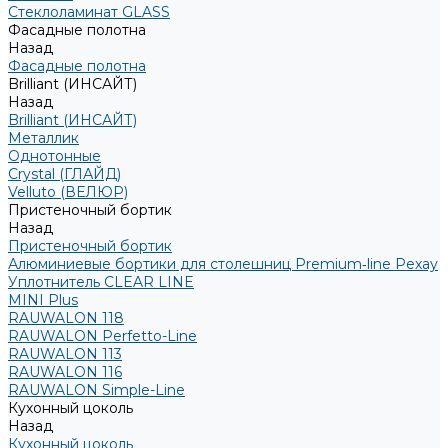
Стеклоламинат GLASS
Фасадные полотна
Назад
Фасадные полотна
Brilliant (ИНСАЙТ)
Назад
Brilliant (ИНСАЙТ)
Металлик
Однотонные
Crystal (ГЛАЙД)
Velluto (ВЕЛЮР)
Пристеночный бортик
Назад
Пристеночный бортик
Алюминиевые бортики для столешниц Premium‑line Рехау
Уплотнитель CLEAR LINE
MINI Plus
RAUWALON 118
RAUWALON Perfetto-Line
RAUWALON 113
RAUWALON 116
RAUWALON Simple-Line
Кухонный цоколь
Назад
Кухонный цоколь