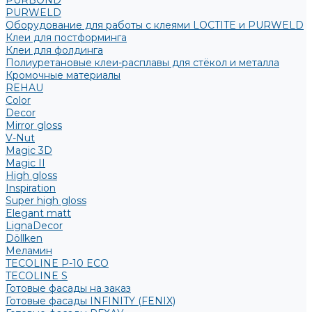
PURBOND
PURWELD
Оборудование для работы с клеями LOCTITE и PURWELD
Клеи для постформинга
Клеи для фолдинга
Полиуретановые клеи-расплавы для стёкол и металла
Кромочные материалы
REHAU
Color
Decor
Mirror gloss
V-Nut
Magic 3D
Magic II
High gloss
Inspiration
Super high gloss
Elegant matt
LignaDecor
Döllken
Меламин
TECOLINE P-10 ECO
TECOLINE S
Готовые фасады на заказ
Готовые фасады INFINITY (FENIX)