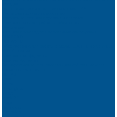
фасадов
Водно-дисперсионные клеи на основе ПВА
Смолы для горячего прессования
Контактные клеи для поролона и пластика
Клеи-расплавы для ребросклейки шпона
Очистители
Клеи для производства деревянных конструкций
PURBOND
PURWELD
Оборудование для работы с клеями LOCTITE и PURWELD
KLP, Словения
Клеи для постформинга
Клеи для фолдинга
Полиуретановые клеи-расплавы для стёкол и металла
Кромочные материалы
REHAU
Color
Decor
Mirror gloss
V-Nut
Magic 3D
Magic II
High gloss
Inspiration
Super high gloss