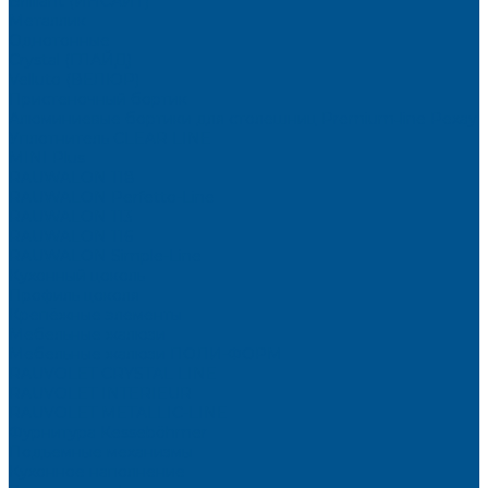
Brilliant (ИНСАЙТ)
Металлик
Однотонные
Crystal (ГЛАЙД)
Velluto (ВЕЛЮР)
Пристеночный бортик
Алюминиевые бортики для столешниц Premium‑line Рехау
Уплотнитель CLEAR LINE
MINI Plus
RAUWALON 118
RAUWALON Perfetto-Line
RAUWALON 113
RAUWALON 116
RAUWALON Simple-Line
Кухонный цоколь
Профиль цоколя
Крепёжные элементы
Мебельные жалюзи
Мебельные жалюзи ПОЛИ-ФОРМ
RAUVOLET CRYSTAL LINE
RAUVOLET INTERIEUR
RAUVOLET METALLIC-LINE
Фурнитура Kesseböhmer
Подъемные механизмы
Кухонное наполнение