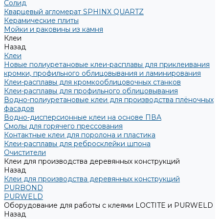
Солид
Кварцевый агломерат SPHINX QUARTZ
Керамические плиты
Мойки и раковины из камня
Клеи
Назад
Клеи
Новые полиуретановые клеи-расплавы для приклеивания
кромки, профильного облицовывания и ламинирования
Клеи-расплавы для кромкооблицовочных станков
Клеи-расплавы для профильного облицовывания
Водно-полиуретановые клеи для производства плёночных
фасадов
Водно-дисперсионные клеи на основе ПВА
Смолы для горячего прессования
Контактные клеи для поролона и пластика
Клеи-расплавы для ребросклейки шпона
Очистители
Клеи для производства деревянных конструкций
Назад
Клеи для производства деревянных конструкций
PURBOND
PURWELD
Оборудование для работы с клеями LOCTITE и PURWELD
Назад