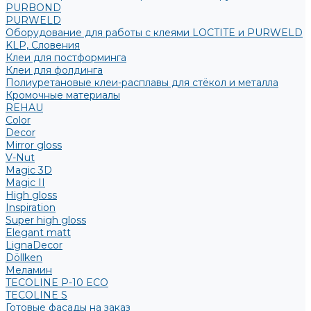
PURBOND
PURWELD
Оборудование для работы с клеями LOCTITE и PURWELD
KLP, Словения
Клеи для постформинга
Клеи для фолдинга
Полиуретановые клеи-расплавы для стёкол и металла
Кромочные материалы
REHAU
Color
Decor
Mirror gloss
V-Nut
Magic 3D
Magic II
High gloss
Inspiration
Super high gloss
Elegant matt
LignaDecor
Döllken
Меламин
TECOLINE P-10 ECO
TECOLINE S
Готовые фасады на заказ