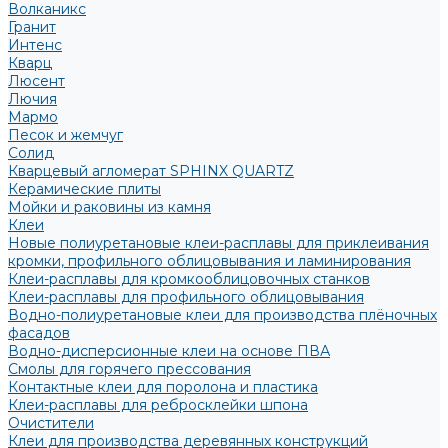
Волканикс
Гранит
Интенс
Кварц
Люсент
Лючия
Мармо
Песок и жемчуг
Солид
Кварцевый агломерат SPHINX QUARTZ
Керамические плиты
Мойки и раковины из камня
Клеи
Новые полиуретановые клеи-расплавы для приклеивания
кромки, профильного облицовывания и ламинирования
Клеи-расплавы для кромкооблицовочных станков
Клеи-расплавы для профильного облицовывания
Водно-полиуретановые клеи для производства плёночных
фасадов
Водно-дисперсионные клеи на основе ПВА
Смолы для горячего прессования
Контактные клеи для поролона и пластика
Клеи-расплавы для ребросклейки шпона
Очистители
Клеи для производства деревянных конструкций