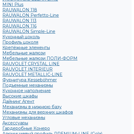
MINI Plus
RAUWALON 118
RAUWALON Perfetto-Line
RAUWALON 113
RAUWALON 116
RAUWALON Simple-Line
Кухонный цоколь
Профиль цоколя
Крепёжные элементы
Мебельные жалюзи
Мебельные жалюзи ПОЛИ-ФОРМ
RAUVOLET CRYSTAL LINE
RAUVOLET INTERIEUR
RAUVOLET METALLIC-LINE
Фурнитура Kesseböhmer
Подъемные механизмы
Кухонное наполнение
Высокие шкафы
Дайнинг Агент
Механизмы в нижнюю базу
Механизмы для верхних шкафов
Угловые механизмы
Аксессуары
Гардеробные Конеро
Алюминиевый профиль PREMIUM-LINE (Gola)