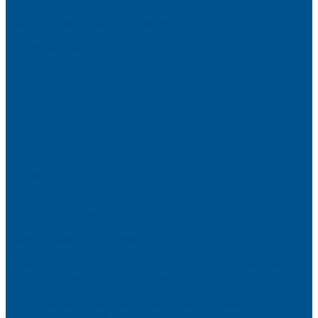
Партнёры
Политика конфиденциальности
Каталог
Искусственный камень
Терраццо
Калакатта
Аврора
Волканикс
Гранит
Интенс
Кварц
Люсент
Лючия
Мармо
Песок и жемчуг
Солид
Кварцевый агломерат SPHINX QUARTZ
Керамические плиты
Мойки и раковины из камня
Клеи
Новые полиуретановые клеи-расплавы для приклеивания
кромки, профильного облицовывания и ламинирования
Клеи-расплавы для кромкооблицовочных станков
Клеи-расплавы для профильного облицовывания
Водно-полиуретановые клеи для производства плёночных