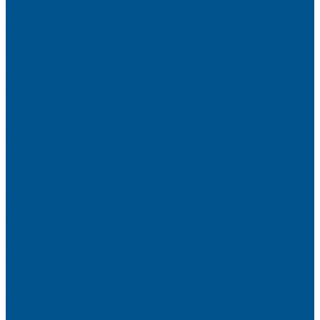
Высокие шкафы
Дайнинг Агент
Механизмы в нижнюю базу
Механизмы для верхних шкафов
Угловые механизмы
Аксессуары
Гардеробные Конеро
Алюминиевый профиль PREMIUM-LINE (Gola)
Фурнитура Blum
Мебельные петли
Подъемные механизмы AVENTOS
Направляющие
Системы выдвижения
Фурнитура TALISMAN
Аксессуары для ящиков
Кухонное наполнение
Направляющие
Петли и демпферы
Система выдвижных ящиков
Прайсы
Акции
Фотогалерея
Шоу-Рум
Помощь
Сертификаты и гарантии