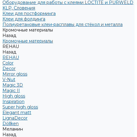
Оборудование для работы с клеями LOCTITE и PURWELD
KLP, Словения
Клеи для постформинга
Клеи для фолдинга
Полиуретановые клеи-расплавы для стёкол и металла
Кромочные материалы
Назад
Кромочные материалы
REHAU
Назад
REHAU
Color
Decor
Mirror gloss
V-Nut
Magic 3D
Magic II
High gloss
Inspiration
Super high gloss
Elegant matt
LignaDecor
Döllken
Меламин
Назад