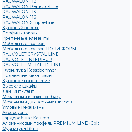
RAUWALON 118
RAUWALON Perfetto-Line
RAUWALON 113
RAUWALON 116
RAUWALON Simple-Line
Кухонный цоколь
Профиль цоколя
Крепёжные элементы
Мебельные жалюзи
Мебельные жалюзи ПОЛИ-ФОРМ
RAUVOLET CRYSTAL LINE
RAUVOLET INTERIEUR
RAUVOLET METALLIC-LINE
Фурнитура Kesseböhmer
Подъемные механизмы
Кухонное наполнение
Высокие шкафы
Дайнинг Агент
Механизмы в нижнюю базу
Механизмы для верхних шкафов
Угловые механизмы
Аксессуары
Гардеробные Конеро
Алюминиевый профиль PREMIUM-LINE (Gola)
Фурнитура Blum