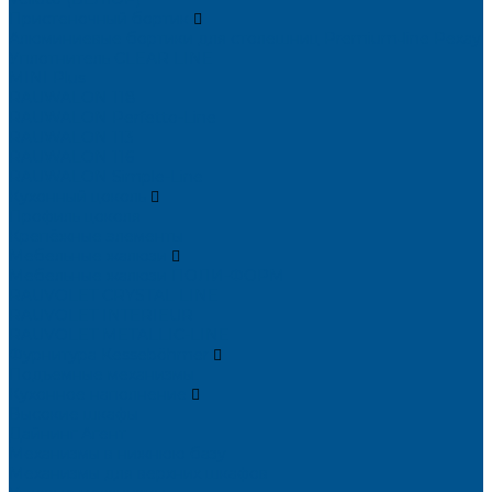
Пристеночный бортик
Алюминиевые бортики для столешниц Premium‑line Рехау
Уплотнитель CLEAR LINE
MINI Plus
RAUWALON 118
RAUWALON Perfetto-Line
RAUWALON 113
RAUWALON 116
RAUWALON Simple-Line
Кухонный цоколь
Профиль цоколя
Крепёжные элементы
Мебельные жалюзи
Мебельные жалюзи ПОЛИ-ФОРМ
RAUVOLET CRYSTAL LINE
RAUVOLET INTERIEUR
RAUVOLET METALLIC-LINE
Фурнитура Kesseböhmer
Подъемные механизмы
Кухонное наполнение
Высокие шкафы
Дайнинг Агент
Механизмы в нижнюю базу
Механизмы для верхних шкафов