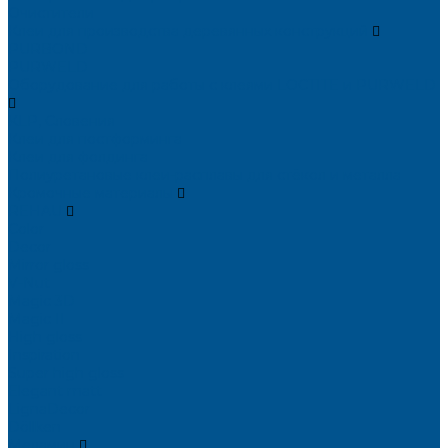
Очистители
Клеи для производства деревянных конструкций
PURBOND
PURWELD
Оборудование для работы с клеями LOCTITE и PURWELD
KLP, Словения
Клеи для постформинга
Клеи для фолдинга
Полиуретановые клеи-расплавы для стёкол и металла
Кромочные материалы
REHAU
Color
Decor
Mirror gloss
V-Nut
Magic 3D
Magic II
High gloss
Inspiration
Super high gloss
Elegant matt
LignaDecor
Döllken
Меламин