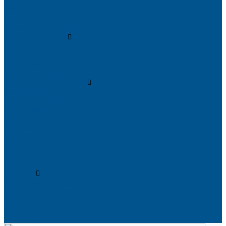
Угловые механизмы
Аксессуары
Гардеробные Конеро
Алюминиевый профиль PREMIUM-LINE (Gola)
Фурнитура Blum
Мебельные петли
Подъемные механизмы AVENTOS
Направляющие
Системы выдвижения
Фурнитура TALISMAN
Аксессуары для ящиков
Кухонное наполнение
Направляющие
Петли и демпферы
Система выдвижных ящиков
Прайсы
Акции
Фотогалерея
Шоу-Рум
Помощь
Сертификаты и гарантии
Каталоги и рекламные материалы
Услуги
Доставка
Контакты