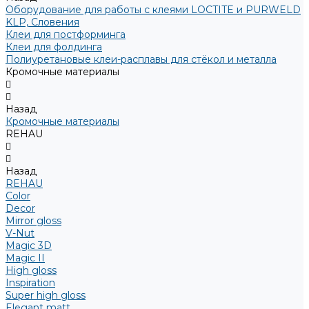
Оборудование для работы с клеями LOCTITE и PURWELD
KLP, Словения
Клеи для постформинга
Клеи для фолдинга
Полиуретановые клеи-расплавы для стёкол и металла
Кромочные материалы
Назад
Кромочные материалы
REHAU
Назад
REHAU
Color
Decor
Mirror gloss
V-Nut
Magic 3D
Magic II
High gloss
Inspiration
Super high gloss
Elegant matt