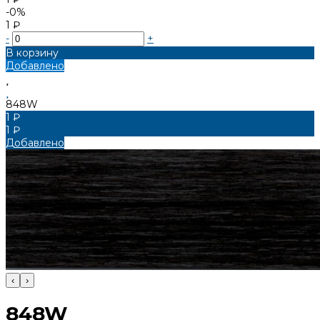
-0%
1 ₽
-
+
В корзину
Добавлено
848W
1 ₽
1 ₽
Добавлено
‹
›
848W