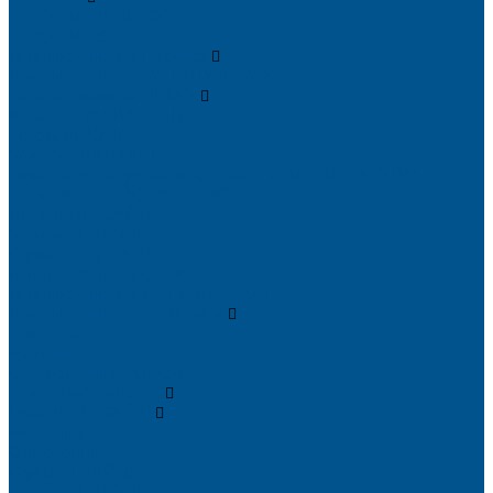
TECOLINE P-10 ECO
TECOLINE S
Готовые фасады на заказ
Готовые фасады INFINITY (FENIX)
Готовые фасады РЕХАУ
Aquarelle (АКВАРЕЛЬ)
Forest (КРОНА)
Volcano (ВУЛКАН)
Фасады из натурального шпона VENEER (НАТУРА)
Basic Plus (БЕЙСИК ПЛЮС)
Brilliant (ИНСАЙТ)
Velluto (ВЕЛЮР)
Crystal Uni (ГЛАЙД)
Готовые фасады CLEAF
Готовые фасады AGT SUPRAMAT
Готовые фасады SENOSAN
Глянцевые
Матовые
Стеклоламинат GLASS
Фасадные полотна
Brilliant (ИНСАЙТ)
Металлик
Однотонные
Crystal (ГЛАЙД)
Velluto (ВЕЛЮР)