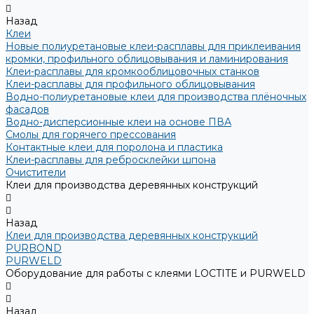
Назад
Клеи
Новые полиуретановые клеи-расплавы для приклеивания
кромки, профильного облицовывания и ламинирования
Клеи-расплавы для кромкооблицовочных станков
Клеи-расплавы для профильного облицовывания
Водно-полиуретановые клеи для производства плёночных
фасадов
Водно-дисперсионные клеи на основе ПВА
Смолы для горячего прессования
Контактные клеи для поролона и пластика
Клеи-расплавы для ребросклейки шпона
Очистители
Клеи для производства деревянных конструкций
Назад
Клеи для производства деревянных конструкций
PURBOND
PURWELD
Оборудование для работы с клеями LOCTITE и PURWELD
Назад