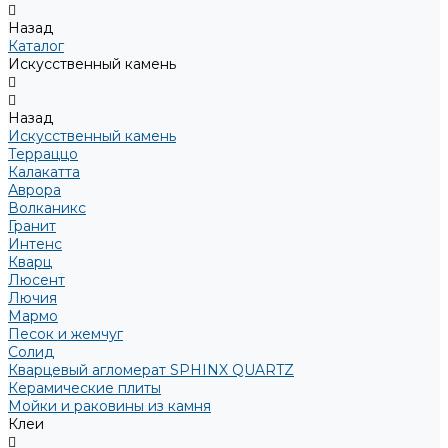
Назад
Каталог
Искусственный камень
Назад
Искусственный камень
Терраццо
Калакатта
Аврора
Волканикс
Гранит
Интенс
Кварц
Люсент
Лючия
Мармо
Песок и жемчуг
Солид
Кварцевый агломерат SPHINX QUARTZ
Керамические плиты
Мойки и раковины из камня
Клеи