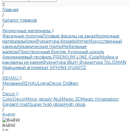
Главная
/
Каталог товаров
/
Кромочные материалы
Фасадные полотна
Готовые фасады на заказ
Кромочные
материалы
Клеи
Фурнитура Kesseböhmer
Искусственный
камень
Керамические плиты
Мебельные
жалюзи
Пристеночный бортик
Кухонный цоколь
Алюминиевый профиль PREMIUM-LINE (Gola)
Мойки и
раковины из камня
Фурнитура Blum
Фурнитура TALISMAN
Кварцевый агломерат SPHINX QUARTZ
/
REHAU
Меламин
REHAU
LignaDecor
Döllken
/
Decor
Color
Decor
Mirror gloss
V-Nut
Magic 3D
Magic II
Inspiration
Elegant matt
Super high gloss
High gloss
/
848W
848W
1 ₽