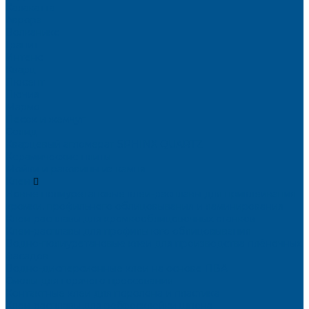
Калакатта
Аврора
Волканикс
Гранит
Интенс
Кварц
Люсент
Лючия
Мармо
Песок и жемчуг
Солид
Кварцевый агломерат SPHINX QUARTZ
Керамические плиты
Мойки и раковины из камня
Клеи
Новые полиуретановые клеи-расплавы для приклеивания
кромки, профильного облицовывания и ламинирования
Клеи-расплавы для кромкооблицовочных станков
Клеи-расплавы для профильного облицовывания
Водно-полиуретановые клеи для производства плёночных
фасадов
Водно-дисперсионные клеи на основе ПВА
Смолы для горячего прессования
Контактные клеи для поролона и пластика
Клеи-расплавы для ребросклейки шпона